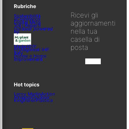
Rubriche
Ricevi gli
Sostenibilità
eCommerce
aggiornamenti
Digital Mktg
Tra i Reparti
Outdoor
powered
nella tua
by
casella di
posta
Made4DIY
Protagonisti IHF
Italy
Donne e Home
Improvement
Iscriviti
Hot topics
Leroy Merlin
Action
Amazon
Outdoor
Kingfisher
Plastica