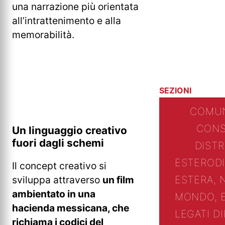
una narrazione più orientata
all’intrattenimento e alla
memorabilità.
SEZIONI
COMUN
CONS
Un linguaggio creativo
fuori dagli schemi
DIST
ESTERO
D
Il concept creativo si
ESTERA, 
sviluppa attraverso
un film
ambientato in una
MONDO, 
hacienda messicana, che
LEGATI D
richiama i codici del