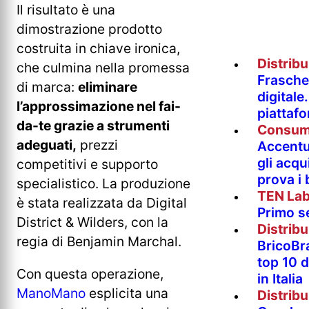
Il risultato è una
dimostrazione prodotto
costruita in chiave ironica,
Distrib
che culmina nella promessa
Fraschet
di marca:
eliminare
digitale
l’approssimazione nel fai-
piattaf
da-te grazie a strumenti
Consum
adeguati,
prezzi
Accentur
gli acqu
competitivi e supporto
prova i
specialistico. La produzione
TEN La
è stata realizzata da Digital
Primo s
District & Wilders, con la
Distrib
regia di Benjamin Marchal.
BricoBr
top 10 
Con questa operazione,
in Italia
ManoMano
esplicita una
Distrib