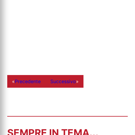
«
Precedente
Successivo
»
SEMPRE IN TEMA...