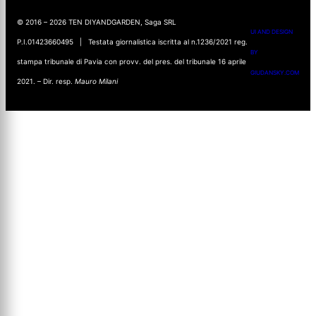
© 2016 – 2026 TEN DIYANDGARDEN, Saga SRL
UI AND DESIGN
P.I.01423660495 | Testata giornalistica iscritta al n.1236/2021 reg.
BY
stampa tribunale di Pavia con provv. del pres. del tribunale 16 aprile
GIUDANSKY.COM
2021. – Dir. resp.
Mauro Milani