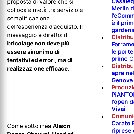
Casaleg
proposta di valore che si
Merlin 
colloca a metà tra servizio e
l’eComm
semplificazione
è il pri
dell’esperienza d’acquisto. Il
gardeni
messaggio è diretto:
il
Distrib
bricolage non deve più
Ferramen
le porte 
essere sinonimo di
primo O
tentativi ed errori, ma di
Distrib
realizzazione efficace.
apre nel
Genova
Produzi
PiANTO
l’open 
Vivai
Comuni
Carate B
Come sottolinea
Alison
riprese