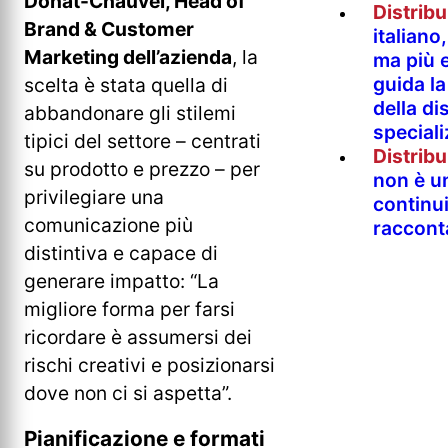
Donat-Chauvel, Head of
Distrib
Brand & Customer
italian
Marketing dell’azienda
, la
ma più e
guida l
scelta è stata quella di
della di
abbandonare gli stilemi
special
tipici del settore – centrati
Distrib
su prodotto e prezzo – per
non è un
privilegiare una
continu
comunicazione più
raccont
distintiva e capace di
generare impatto: “La
migliore forma per farsi
ricordare è assumersi dei
rischi creativi e posizionarsi
dove non ci si aspetta”.
Pianificazione e formati