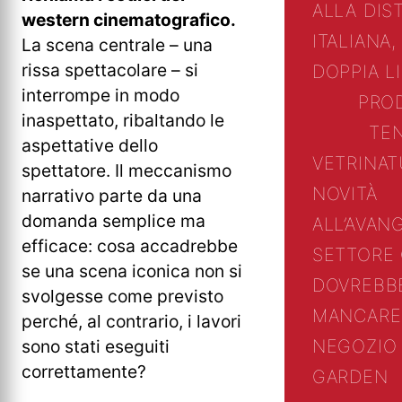
ALLA DIS
western cinematografico.
ITALIANA,
La scena centrale – una
rissa spettacolare – si
DOPPIA L
interrompe in modo
PRO
inaspettato, ribaltando le
TE
aspettative dello
VETRINA
T
spettatore. Il meccanismo
NOVITÀ
narrativo parte da una
domanda semplice ma
ALL’AVAN
efficace: cosa accadrebbe
SETTORE
se una scena iconica non si
DOVREBB
svolgesse come previsto
MANCARE
perché, al contrario, i lavori
NEGOZIO 
sono stati eseguiti
correttamente?
GARDEN