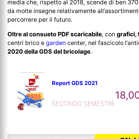
media che, rispetto al 2018, scende di ben 370 
da molte insegne relativamente all’assortimento
percorrere per il futuro.
Oltre al consueto PDF scaricabile
, con
grafici,
centri brico e
garden
center, nel fascicolo l’ant
2020 della GDS del bricolage
.
Report GDS 2021
18,0
SECONDO SEMESTRE