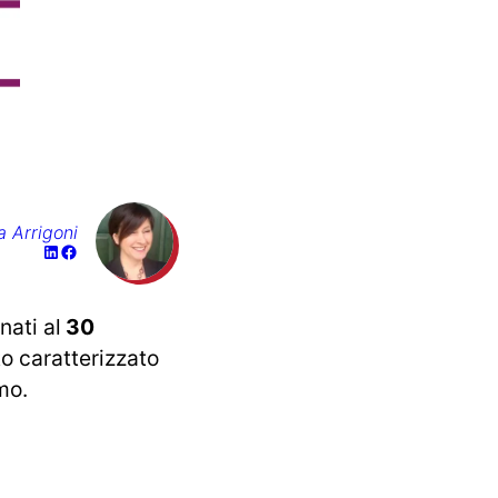
a Arrigoni
nati al
30
to caratterizzato
mo.