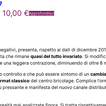
7
10,00
€
Approfondisci
 negativi, presenta, rispetto ai dati di dicembre 20
dita che rimane
quasi del tutto invariato
. Si modific
e una leggera contrazione, diminuendo di oltre 8 m
 controllo e che può essere sintomo di un
cambi
ormat classico
del centro bricolage. Complice l’or
iù pressante e manifesta del nuovo canale distribu
 realtà mai analizzate finora. Si tratta rispettivame