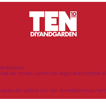
istribuzione
vità dal mondo, eventi non legati direttamente alla
anguardia del settore che non dovrebbero mai ma