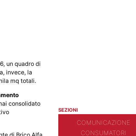
16, un quadro di
a, invece, la
ila mq totali.
amento
mai consolidato
SEZIONI
tivo
COMUNICAZIONE
CONSUMATORI
nte di Brico Alfa