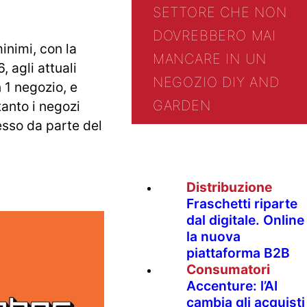
SETTORE CHE NON
DOVREBBERO MAI
nimi, con la
MANCARE IN UN
 agli attuali
NEGOZIO DIY AND
n 1 negozio, e
GARDEN
anto i negozi
esso da parte del
Distribuzione
Fraschetti riparte
dal digitale. Online
la nuova
piattaforma B2B
Consumatori
Accenture: l’AI
cambia gli acquisti