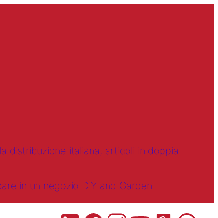
 distribuzione italiana, articoli in doppia
ncare in un negozio DIY and Garden