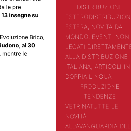
DISTRIBUZIONE
da le pre
 13 insegne su
ESTERO
DISTRIBUZION
ESTERA, NOVITÀ DAL
MONDO, EVENTI NON
 Evoluzione Brico,
iudono, al 30
LEGATI DIRETTAMENT
, mentre le
ALLA DISTRIBUZIONE
ITALIANA, ARTICOLI IN
DOPPIA LINGUA
PRODUZIONE
TENDENZE
VETRINA
TUTTE LE
NOVITÀ
ALL’AVANGUARDIA DEL