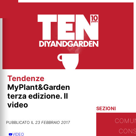
Vai
al
contenuto
Tendenze
MyPlant&Garden
terza edizione. Il
video
SEZIONI
COMUN
PUBBLICATO IL
23 FEBBRAIO 2017
CONS
VIDEO