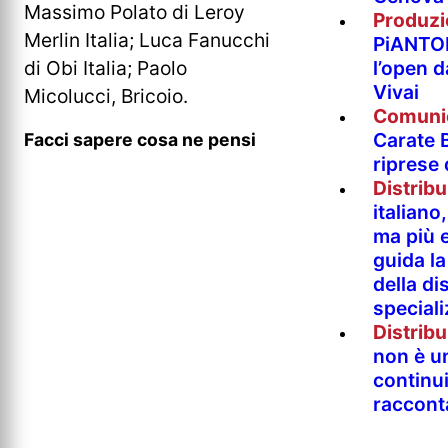
Massimo Polato di Leroy
Produzi
Merlin Italia; Luca Fanucchi
PiANTO
di Obi Italia; Paolo
l’open 
Vivai
Micolucci, Bricoio.
Comuni
Carate B
Facci sapere cosa ne pensi
riprese
Distrib
italian
ma più e
guida l
della di
special
Distrib
non è un
continu
raccont