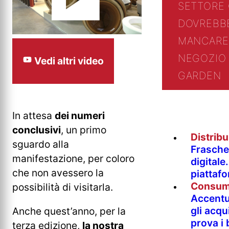
SETTORE
DOVREBB
MANCARE
NEGOZIO 
Vedi altri video
GARDEN
In attesa
dei numeri
conclusivi
, un primo
Distrib
sguardo alla
Fraschet
manifestazione, per coloro
digitale
che non avessero la
piattaf
Consum
possibilità di visitarla.
Accentur
gli acqu
Anche quest’anno, per la
prova i
terza edizione,
la nostra