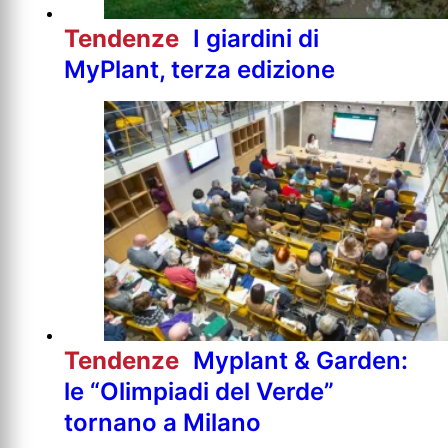
Tendenze
I giardini di
MyPlant, terza edizione
Tendenze
Myplant & Garden:
le “Olimpiadi del Verde”
tornano a Milano