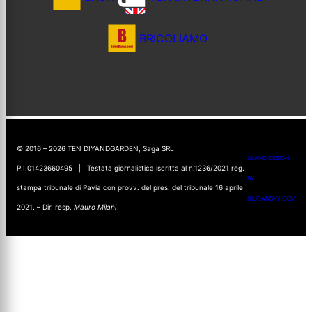
BRICOLIAMO
© 2016 – 2026 TEN DIYANDGARDEN, Saga SRL
UI AND DESIGN
P.I.01423660495 | Testata giornalistica iscritta al n.1236/2021 reg.
BY
stampa tribunale di Pavia con provv. del pres. del tribunale 16 aprile
GIUDANSKY.COM
2021. – Dir. resp.
Mauro Milani