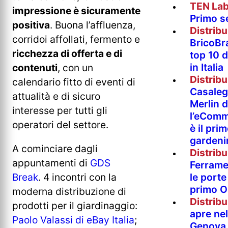
TEN La
impressione è sicuramente
Primo s
positiva
. Buona l’affluenza,
Distrib
corridoi affollati, fermento e
BricoBr
ricchezza di offerta e di
top 10 
in Italia
contenuti
, con un
Distrib
calendario fitto di eventi di
Casaleg
attualità e di sicuro
Merlin 
interesse per tutti gli
l’eComm
operatori del settore.
è il pri
gardeni
A cominciare dagli
Distrib
appuntamenti di
GDS
Ferramen
Break
. 4 incontri con la
le porte 
primo O
moderna distribuzione di
Distrib
prodotti per il giardinaggio:
apre nel
Paolo Valassi di eBay Italia
;
Genova