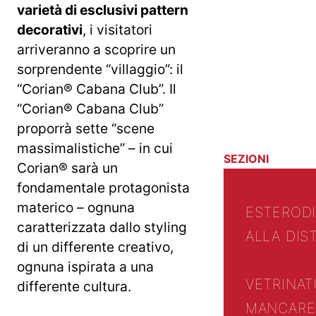
varietà di esclusivi pattern
decorativi
, i visitatori
arriveranno a scoprire un
sorprendente “villaggio”: il
“Corian® Cabana Club”. Il
“Corian® Cabana Club”
proporrà sette “scene
massimalistiche” – in cui
SEZIONI
Corian® sarà un
fondamentale protagonista
materico – ognuna
ESTERO
D
caratterizzata dallo styling
ALLA DIS
di un differente creativo,
ognuna ispirata a una
VETRINA
T
differente cultura.
MANCARE 