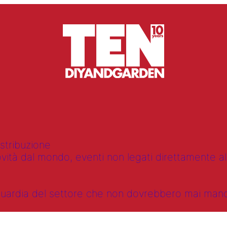
istribuzione
vità dal mondo, eventi non legati direttamente alla
anguardia del settore che non dovrebbero mai ma