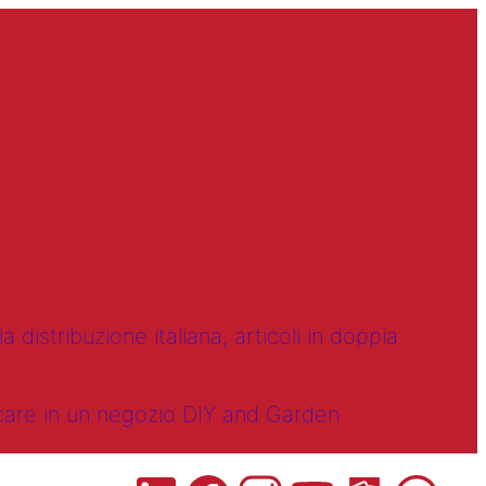
 distribuzione italiana, articoli in doppia
ncare in un negozio DIY and Garden