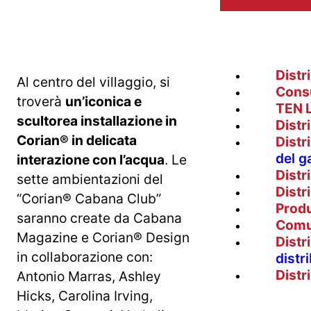
Distr
Al centro del villaggio, si
Cons
troverà
un’iconica e
TEN 
scultorea installazione in
Distr
Corian® in delicata
Distr
del g
interazione con l’acqua
. Le
Distr
sette ambientazioni del
Distr
“Corian® Cabana Club”
Prod
saranno create da Cabana
Comu
Magazine e Corian® Design
Distr
in collaborazione con:
distr
Distr
Antonio Marras, Ashley
Hicks, Carolina Irving,