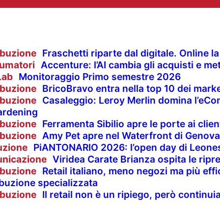
ibuzione
Fraschetti riparte dal digitale. Online 
umatori
Accenture: l’AI cambia gli acquisti e met
Lab
Monitoraggio Primo semestre 2026
ibuzione
BricoBravo entra nella top 10 dei market
ibuzione
Casaleggio: Leroy Merlin domina l’eCom
ardening
ibuzione
Ferramenta Sibilio apre le porte ai clie
ibuzione
Amy Pet apre nel Waterfront di Genova
uzione
PiANTONARIO 2026: l’open day di Leones
nicazione
Viridea Carate Brianza ospita le rip
ibuzione
Retail italiano, meno negozi ma più effi
ibuzione specializzata
ibuzione
Il retail non è un ripiego, però contin