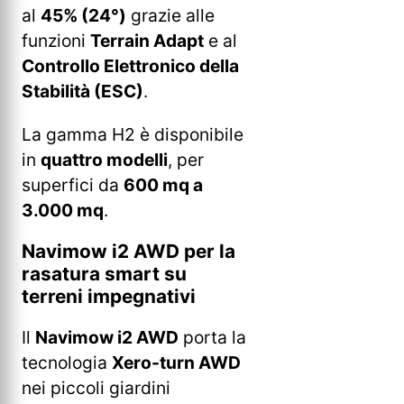
al
45% (24°)
grazie alle
funzioni
Terrain Adapt
e al
Controllo Elettronico della
Stabilità (ESC)
.
La gamma H2 è disponibile
in
quattro modelli
, per
superfici da
600 mq a
3.000 mq
.
Navimow i2 AWD per la
rasatura smart su
terreni impegnativi
Il
Navimow i2 AWD
porta la
tecnologia
Xero-turn AWD
nei piccoli giardini