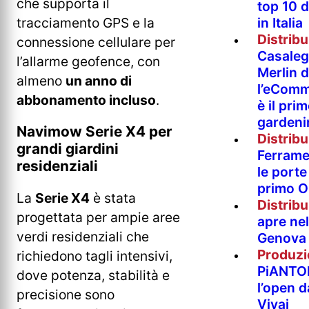
che supporta il
top 10 
in Italia
tracciamento GPS e la
Distrib
connessione cellulare per
Casaleg
l’allarme geofence, con
Merlin 
almeno
un anno di
l’eComm
abbonamento incluso
.
è il pri
gardeni
Navimow Serie X4 per
Distrib
grandi giardini
Ferramen
residenziali
le porte 
primo O
La
Serie X4
è stata
Distrib
progettata per ampie aree
apre nel
verdi residenziali che
Genova
Produzi
richiedono tagli intensivi,
PiANTO
dove potenza, stabilità e
l’open 
precisione sono
Vivai