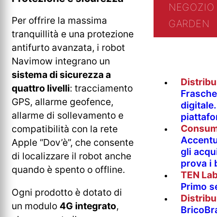
NEGOZIO 
Per offrire la massima
GARDEN
tranquillità e una protezione
antifurto avanzata, i robot
Navimow integrano un
sistema di sicurezza a
Distrib
quattro livelli
: tracciamento
Fraschet
GPS, allarme geofence,
digitale
allarme di sollevamento e
piattaf
Consum
compatibilità con la rete
Accentur
Apple “Dov’è”, che consente
gli acqu
di localizzare il robot anche
prova i
quando è spento o offline.
TEN La
Primo s
Ogni prodotto è dotato di
Distrib
un modulo
4G integrato
,
BricoBr