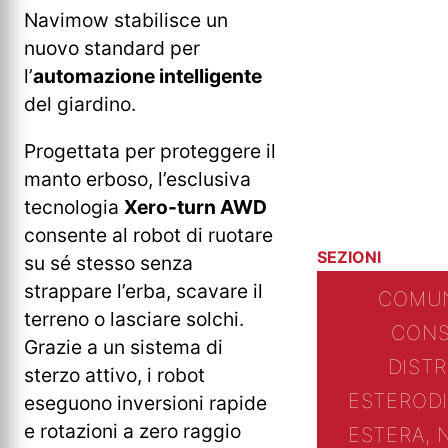
Navimow stabilisce un
nuovo standard per
l’
automazione intelligente
del giardino.
Progettata per proteggere il
manto erboso, l’esclusiva
tecnologia
Xero-turn AWD
consente al robot di ruotare
SEZIONI
su sé stesso senza
strappare l’erba, scavare il
COMUN
terreno o lasciare solchi.
CONS
Grazie a un sistema di
DIST
sterzo attivo, i robot
ESTERO
D
eseguono inversioni rapide
e rotazioni a zero raggio
ESTERA, 