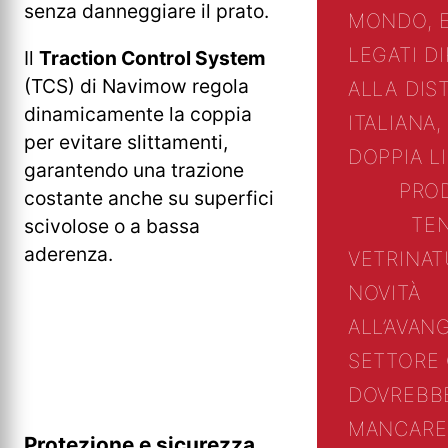
senza danneggiare il prato.
MONDO, 
LEGATI D
Il
Traction Control System
(TCS) di Navimow regola
ALLA DIS
dinamicamente la coppia
ITALIANA,
per evitare slittamenti,
DOPPIA L
garantendo una trazione
PRO
costante anche su superfici
TE
scivolose o a bassa
aderenza.
VETRINA
T
NOVITÀ
ALL’AVAN
SETTORE
DOVREBB
MANCARE
Protezione e sicurezza