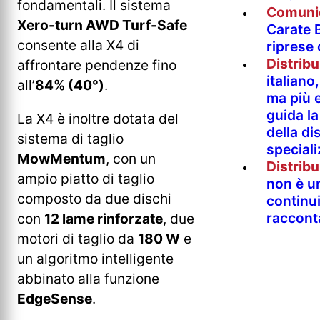
fondamentali. Il sistema
Comuni
Xero-turn AWD Turf-Safe
Carate B
consente alla X4 di
riprese
Distrib
affrontare pendenze fino
italian
all’
84% (40°)
.
ma più e
guida l
La X4 è inoltre dotata del
della di
sistema di taglio
special
MowMentum
, con un
Distrib
ampio piatto di taglio
non è un
composto da due dischi
continu
raccont
con
12 lame rinforzate
, due
motori di taglio da
180 W
e
un algoritmo intelligente
abbinato alla funzione
EdgeSense
.