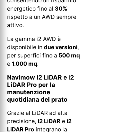
consentendo un risparmio
energetico fino al
30%
rispetto a un AWD sempre
attivo.
La gamma i2 AWD è
disponibile in
due versioni
,
per superfici fino a
500 mq
e
1.000 mq
.
Navimow i2 LiDAR e i2
LiDAR Pro per la
manutenzione
quotidiana del prato
Grazie al LiDAR ad alta
precisione,
i2 LiDAR
e
i2
LiDAR Pro
integrano la