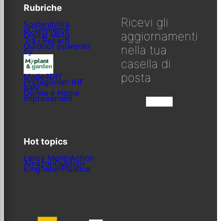
Rubriche
Ricevi gli
Sostenibilità
eCommerce
aggiornamenti
Digital Mktg
Tra i Reparti
Outdoor
powered
nella tua
by
casella di
posta
Made4DIY
Protagonisti IHF
Italy
Donne e Home
Improvement
Iscriviti
Hot topics
Leroy Merlin
Action
Amazon
Outdoor
Kingfisher
Plastica