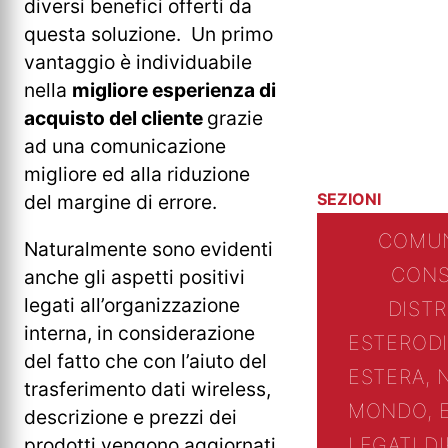
diversi benefici offerti da
questa soluzione. Un primo
vantaggio è individuabile
nella
migliore esperienza di
acquisto del cliente
grazie
ad una comunicazione
migliore ed alla riduzione
SEZIONI
del margine di errore.
COMUN
Naturalmente sono evidenti
CONS
anche gli aspetti positivi
legati all’organizzazione
DIST
interna, in considerazione
ESTERO
D
del fatto che con l’aiuto del
ESTERA, 
trasferimento dati wireless,
MONDO, 
descrizione e prezzi dei
LEGATI D
prodotti vengono aggiornati