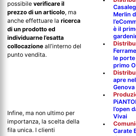
possibile
verificare il
Casaleg
prezzo di un articolo
, ma
Merlin 
anche effettuare la
ricerca
l’eComm
è il pri
di un prodotto ed
gardeni
individuarne l’esatta
Distrib
collocazione
all’interno del
Ferramen
punto vendita.
le porte 
primo O
Distrib
apre nel
Genova
Produzi
PiANTO
l’open 
Infine, ma non ultimo per
Vivai
importanza, la scelta della
Comuni
fila unica. I clienti
Carate B