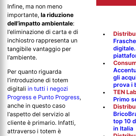
Infine, ma non meno
importante,
la riduzione
dell’impatto ambientale
:
l’eliminazione di carta e di
Distrib
inchiostro rappresenta un
Fraschet
digitale
tangibile vantaggio per
piattaf
l’ambiente.
Consum
Accentur
Per quanto riguarda
gli acqu
l’introduzione di totem
prova i
digitali
in tutti i negozi
TEN La
Progress e Punto Progress
,
Primo s
anche in questo caso
Distrib
BricoBr
l’aspetto del servizio al
top 10 
cliente è primario. Infatti,
in Italia
attraverso i totem è
Distrib