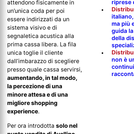
riprese
attendono fisicamente in
Distrib
un’unica coda per poi
italian
essere indirizzati da un
ma più e
sistema visivo e di
guida l
segnaletica acustica alla
della di
prima cassa libera. La fila
special
Distrib
unica toglie il cliente
non è un
dall’imbarazzo di scegliere
continu
presso quale cassa servirsi,
raccont
aumentando, in tal modo,
la percezione di una
minore attesa e di una
migliore shopping
experience
.
Per ora introdotta
solo nel
punto vendita di Avellino