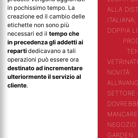
in pochissimo tempo. La
ALLA DIS
creazione ed il cambio delle
ITALIANA,
etichette non sono più
DOPPIA L
necessari ed il
tempo che
PRO
in precedenza gli addetti ai
reparti
dedicavano a tali
TE
operazioni può essere ora
VETRINA
T
destinato ad incrementare
NOVITÀ
ulteriormente il servizio al
ALL’AVAN
cliente
.
SETTORE
DOVREBB
MANCARE
NEGOZIO 
GARDEN