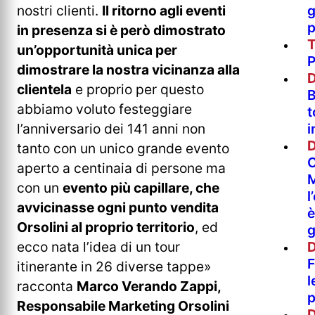
g
nostri clienti.
Il ritorno agli eventi
p
in presenza si è però dimostrato
un’opportunità unica per
P
dimostrare la nostra vicinanza alla
D
clientela
e proprio per questo
B
abbiamo voluto festeggiare
t
i
l’anniversario dei 141 anni non
D
tanto con un unico grande evento
C
aperto a centinaia di persone ma
M
con un
evento più capillare, che
l
avvicinasse ogni punto vendita
è
Orsolini al proprio territorio
, ed
g
D
ecco nata l’idea di un tour
F
itinerante in 26 diverse tappe»
l
racconta
Marco Verando Zappi,
p
Responsabile Marketing Orsolini
D