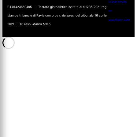
UI AND DESIGN
P.I.01423660495 | Testata giornalistica iscritta al n.1236/2021 reg.
BY
stampa tribunale di Pavia con provv. del pres. del tribunale 16 aprile
GIUDANSKY.COM
2021. – Dir. resp.
Mauro Milani