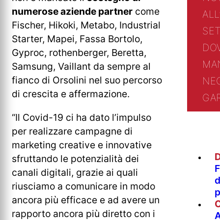
numerose aziende partner
come
ALL
Fischer, Hikoki, Metabo, Industrial
SE
Starter, Mapei, Fassa Bortolo,
DO
Gyproc, rothenberger, Beretta,
MA
Samsung, Vaillant da sempre al
fianco di Orsolini nel suo percorso
NE
di crescita e affermazione.
GA
“Il Covid-19 ci ha dato l’impulso
per realizzare campagne di
marketing creative e innovative
D
sfruttando le potenzialità dei
F
canali digitali, grazie ai quali
d
riusciamo a comunicare in modo
p
ancora più efficace e ad avere un
rapporto ancora più diretto con i
A