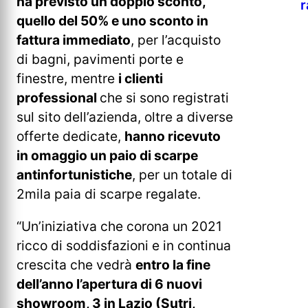
ha previsto un doppio sconto,
r
quello del 50% e uno sconto in
fattura immediato
, per l’acquisto
di bagni, pavimenti porte e
finestre, mentre
i clienti
professional
che si sono registrati
sul sito dell’azienda, oltre a diverse
offerte dedicate,
hanno ricevuto
in omaggio un paio di scarpe
antinfortunistiche
, per un totale di
2mila paia di scarpe regalate.
“Un’iniziativa che corona un 2021
ricco di soddisfazioni e in continua
crescita che vedrà
entro la fine
dell’anno l’apertura di 6 nuovi
showroom, 3 in Lazio (Sutri,