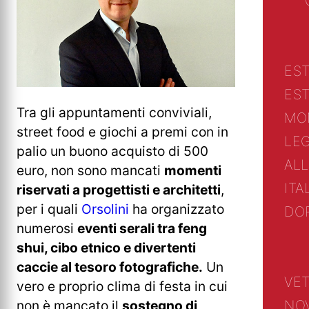
ES
EST
Tra gli appuntamenti conviviali,
MO
street food e giochi a premi con in
LE
palio un buono acquisto di 500
ALL
euro, non sono mancati
momenti
ITA
riservati a progettisti e architetti
,
per i quali
Orsolini
ha organizzato
DO
numerosi
eventi serali tra feng
shui, cibo etnico e divertenti
caccie al tesoro fotografiche.
Un
VET
vero e proprio clima di festa in cui
NO
non è mancato il
sostegno di