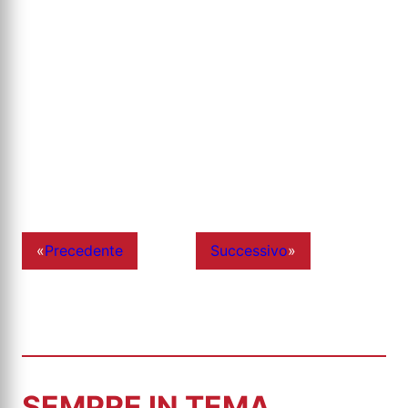
«
Precedente
Successivo
»
SEMPRE IN TEMA...