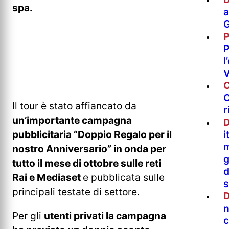
spa.
a
P
l
V
C
Il tour è stato affiancato da
r
un’importante campagna
D
i
pubblicitaria “Doppio Regalo per il
m
nostro Anniversario” in onda per
g
tutto il mese di ottobre sulle reti
d
Rai e Mediaset
e pubblicata sulle
s
principali testate di settore.
D
n
Per gli
utenti privati la campagna
c