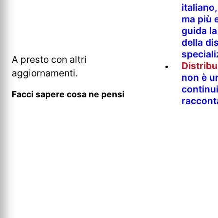
italian
ma più e
guida l
della di
special
A presto con altri
Distrib
aggiornamenti.
non è un
continu
Facci sapere cosa ne pensi
raccont