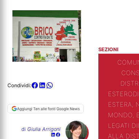
SEZIONI
COMUN
CONS
DIST
Condividi:
ESTERO
D
ESTERA, 
Aggiungi Ten alle fonti Google News
MONDO, 
LEGATI D
di
Giulia Arrigoni
ALLA DIS