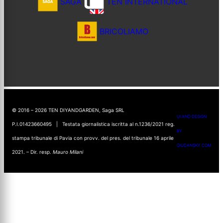
SAGA
TEN INTERNATIONAL
BRICOLIAMO
© 2016 – 2026 TEN DIYANDGARDEN, Saga SRL
UI AND DESIGN
P.I.01423660495 | Testata giornalistica iscritta al n.1236/2021 reg.
BY
stampa tribunale di Pavia con provv. del pres. del tribunale 16 aprile
GIUDANSKY.COM
2021. – Dir. resp.
Mauro Milani