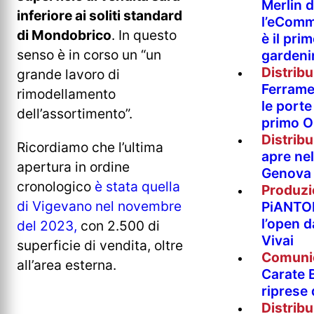
Merlin 
inferiore ai soliti standard
l’eComm
di Mondobrico
. In questo
è il pri
senso è in corso un “un
gardeni
Distrib
grande lavoro di
Ferramen
rimodellamento
le porte 
dell’assortimento”.
primo O
Distrib
Ricordiamo che l’ultima
apre nel
apertura in ordine
Genova
cronologico
è stata quella
Produzi
di Vigevano nel novembre
PiANTO
l’open 
del 2023,
con 2.500 di
Vivai
superficie di vendita, oltre
Comuni
all’area esterna.
Carate B
riprese
Distrib