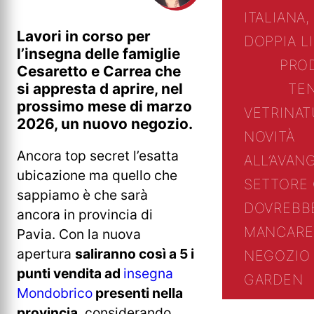
ITALIANA,
Lavori in corso per
DOPPIA L
l’insegna delle famiglie
PRO
Cesaretto e Carrea che
si appresta d aprire, nel
TE
prossimo mese di marzo
VETRINA
T
2026, un nuovo negozio.
NOVITÀ
Ancora top secret l’esatta
ALL’AVAN
ubicazione ma quello che
SETTORE
sappiamo è che sarà
DOVREBB
ancora in provincia di
MANCARE
Pavia. Con la nuova
apertura
saliranno così a 5 i
NEGOZIO 
punti vendita ad
insegna
GARDEN
Mondobrico
presenti nella
provincia
, considerando