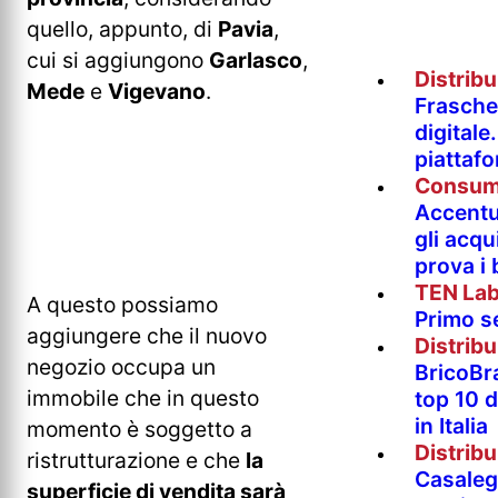
quello, appunto, di
Pavia
,
cui si aggiungono
Garlasco
,
Distrib
Mede
e
Vigevano
.
Fraschet
digitale
piattaf
Consum
Accentur
gli acqu
prova i
TEN La
A questo possiamo
Primo s
aggiungere che il nuovo
Distrib
negozio occupa un
BricoBr
immobile che in questo
top 10 
in Italia
momento è soggetto a
Distrib
ristrutturazione e che
la
Casaleg
superficie di vendita sarà