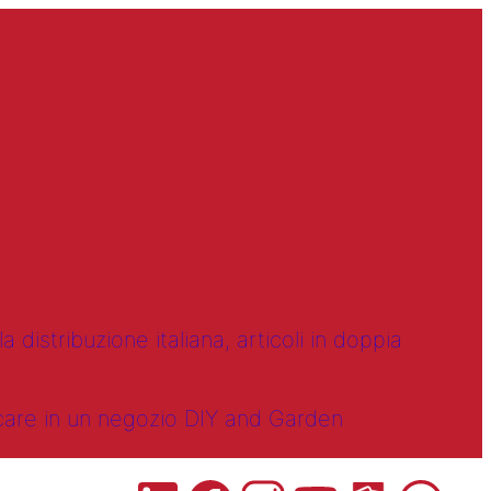
 distribuzione italiana, articoli in doppia
ncare in un negozio DIY and Garden