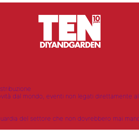
istribuzione
vità dal mondo, eventi non legati direttamente alla
anguardia del settore che non dovrebbero mai ma