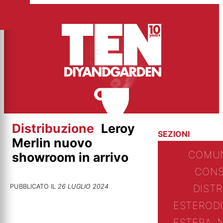
Vai
al
contenuto
Distribuzione
Leroy
SEZIONI
Merlin nuovo
COMUN
showroom in arrivo
CONS
PUBBLICATO IL
26 LUGLIO 2024
DIST
ESTERO
D
ESTERA, 