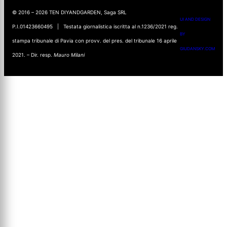
© 2016 – 2026 TEN DIYANDGARDEN, Saga SRL
UI AND DESIGN
P.I.01423660495 | Testata giornalistica iscritta al n.1236/2021 reg.
BY
stampa tribunale di Pavia con provv. del pres. del tribunale 16 aprile
GIUDANSKY.COM
2021. – Dir. resp.
Mauro Milani