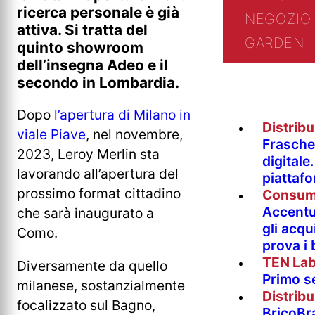
ricerca personale è già
NEGOZIO 
attiva. Si tratta del
GARDEN
quinto showroom
dell’insegna Adeo e il
secondo in Lombardia.
Dopo
l’apertura di Milano in
Distrib
viale Piave
, nel novembre,
Fraschet
2023, Leroy Merlin sta
digitale
lavorando all’apertura del
piattaf
prossimo format cittadino
Consum
Accentur
che sarà inaugurato a
gli acqu
Como.
prova i
TEN La
Diversamente da quello
Primo s
milanese, sostanzialmente
Distrib
focalizzato sul Bagno,
BricoBr