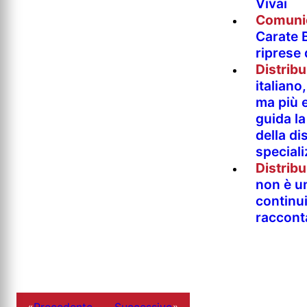
Vivai
Comuni
Carate B
riprese
Distrib
italian
ma più e
guida l
della di
special
Distrib
non è un
continu
raccont
«
Precedente
Successivo
»