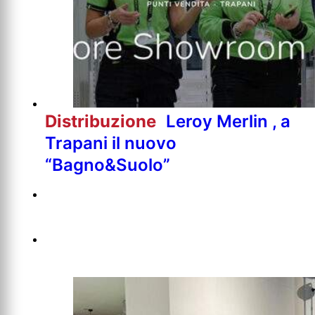
Distribuzione
Leroy Merlin , a
Trapani il nuovo
“Bagno&Suolo”