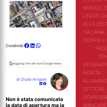
MONDO, 
LEGATI D
ALLA DIS
ITALIANA,
DOPPIA L
Condividi:
PRO
TE
Aggiungi Ten alle fonti Google News
VETRINA
T
NOVITÀ
di
Giulia Arrigoni
ALL’AVAN
SETTORE
DOVREBB
Non è stata comunicata
la data di apertura ma la
MANCARE