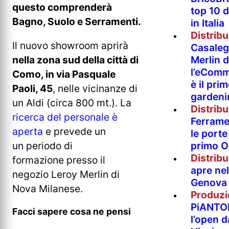
questo comprenderà
top 10 
Bagno, Suolo e Serramenti.
in Italia
Distrib
Il nuovo showroom aprirà
Casaleg
Merlin 
nella zona sud della città di
l’eComm
Como, in via Pasquale
è il pri
Paoli, 45
, nelle vicinanze di
gardeni
un Aldi (circa 800 mt.). La
Distrib
ricerca del personale è
Ferramen
aperta
e prevede un
le porte 
primo O
un periodo di
Distrib
formazione presso il
apre nel
negozio Leroy Merlin di
Genova
Nova Milanese.
Produzi
PiANTO
Facci sapere cosa ne pensi
l’open 