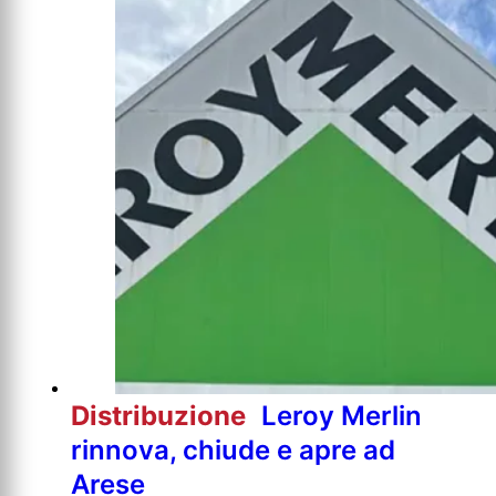
Distribuzione
Leroy Merlin
rinnova, chiude e apre ad
Arese