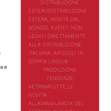
DISTRIBUZIONE
ESTERO
DISTRIBUZIONE
ESTERA, NOVITÀ DAL
MONDO, EVENTI NON
LEGATI DIRETTAMENTE
ALLA DISTRIBUZIONE
ITALIANA, ARTICOLI IN
e
DOPPIA LINGUA
ta e
PRODUZIONE
TENDENZE
VETRINA
TUTTE LE
NOVITÀ
ALL’AVANGUARDIA DEL