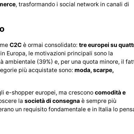
merce
, trasformando i social network in canali di
so
orme
C2C
è ormai consolidato:
tre europei su quatt
e in Europa, le motivazioni principali sono la
 ambientale (39%) e, per una quota minore, il fat
tegorie più acquistate sono:
moda, scarpe,
degli e-shopper europei, ma crescono
comodità e
noscere la
società di consegna
è sempre più
erano un requisito fondamentale e in Italia lo pensa