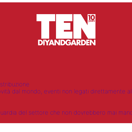
istribuzione
vità dal mondo, eventi non legati direttamente alla
anguardia del settore che non dovrebbero mai ma