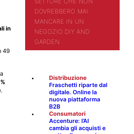
SETTORE CHE NON
DOVREBBERO MAI
MANCARE IN UN
li in
NEGOZIO DIY AND
GARDEN
o 49
 a
Distribuzione
1%
Fraschetti riparte dal
.
digitale. Online la
nuova piattaforma
B2B
Consumatori
Accenture: l’AI
cambia gli acquisti e