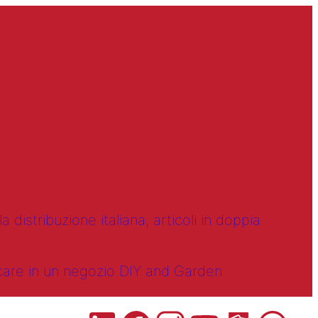
 distribuzione italiana, articoli in doppia
ncare in un negozio DIY and Garden