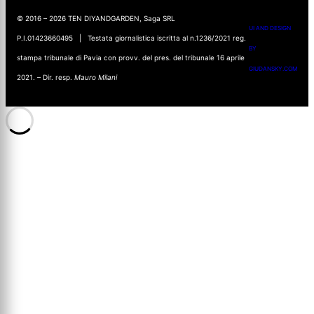
© 2016 – 2026 TEN DIYANDGARDEN, Saga SRL
UI AND DESIGN
P.I.01423660495 | Testata giornalistica iscritta al n.1236/2021 reg.
BY
stampa tribunale di Pavia con provv. del pres. del tribunale 16 aprile
GIUDANSKY.COM
2021. – Dir. resp.
Mauro Milani