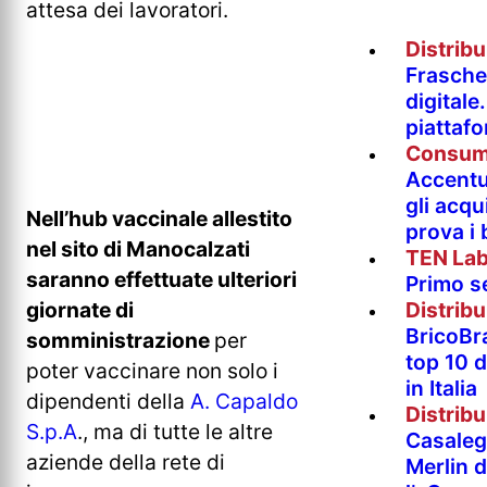
attesa dei lavoratori.
Distrib
Fraschet
digitale
piattaf
Consum
Accentur
gli acqu
Nell’hub vaccinale allestito
prova i
nel sito di Manocalzati
TEN La
saranno effettuate ulteriori
Primo s
Distrib
giornate di
BricoBr
somministrazione
per
top 10 
poter vaccinare non solo i
in Italia
dipendenti della
A. Capaldo
Distrib
S.p.A
., ma di tutte le altre
Casaleg
aziende della rete di
Merlin 