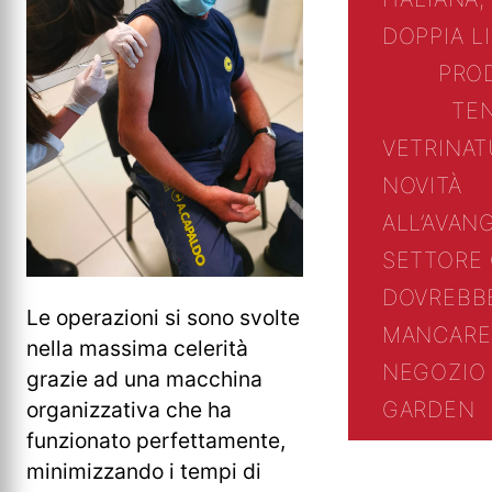
DOPPIA L
PRO
TE
VETRINA
T
NOVITÀ
ALL’AVAN
SETTORE
DOVREBB
Le operazioni si sono svolte
MANCARE
nella massima celerità
NEGOZIO 
grazie ad una macchina
GARDEN
organizzativa che ha
funzionato perfettamente,
minimizzando i tempi di