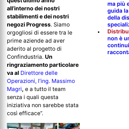
quest’ultimo anno
ma più e
all’interno dei nostri
guida l
stabilimenti e dei nostri
della di
special
negozi Progress
. Siamo
Distrib
orgogliosi di essere tra le
non è un
prime aziende ad aver
continu
aderito al progetto di
raccont
Confindustria.
Un
ringraziamento particolare
va al
Direttore delle
Operazioni, l’ing. Massimo
Magri
,
e a tutto il team
senza i quali questa
iniziativa non sarebbe stata
così efficace”.