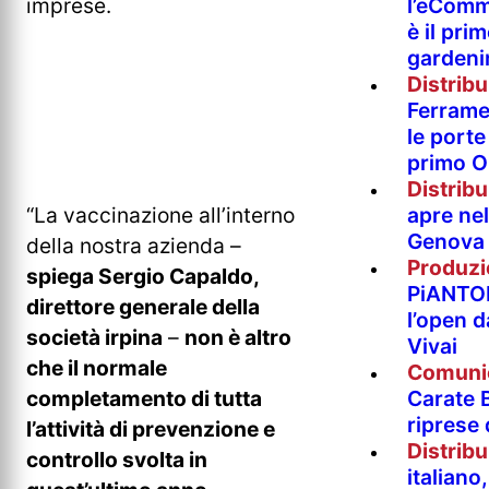
l’eComm
imprese.
è il pri
gardeni
Distrib
Ferramen
le porte 
primo O
Distrib
apre nel
“La vaccinazione all’interno
Genova
della nostra azienda –
Produzi
spiega Sergio Capaldo,
PiANTO
direttore generale della
l’open 
società irpina
–
non è altro
Vivai
che il normale
Comuni
Carate B
completamento di tutta
riprese
l’attività di prevenzione e
Distrib
controllo svolta in
italian