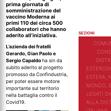
prima giornata di
somministrazione del
vaccino Moderna ai
primi 110 dei circa 500
collaboratori che hanno
SEZIONI
aderito all’iniziativa.
COMUN
L’azienda dei fratelli
CONS
Gerardo, Gian Paolo e
DIST
Sergio Capaldo
ha sin da
subito aderito al progetto
ESTERO
D
promosso da Confindustria,
ESTERA, 
per poter essere motore
MONDO, 
importante sul territorio
LEGATI D
nella battaglia contro il
Covid19.
ALLA DIS
ITALIANA,