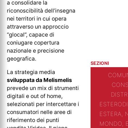
a consolidare la
riconoscibilità dell’insegna
nei territori in cui opera
attraverso un approccio
“glocal”, capace di
coniugare copertura
nazionale e precisione
geografica.
SEZIONI
La strategia media
COMUN
sviluppata da Melismelis
CONS
prevede un mix di strumenti
DIST
digitali e out of home,
selezionati per intercettare i
ESTERO
D
consumatori nelle aree di
ESTERA, 
riferimento dei punti
MONDO, 