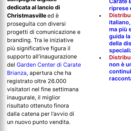
Carate B
dedicata al lancio di
riprese
Distrib
Christmasville
ed è
italian
proseguita con diversi
ma più e
progetti di comunicazione e
guida l
branding. Tra le iniziative
della di
più significative figura il
special
supporto all’inaugurazione
Distrib
non è un
del
Garden Center di Carate
continu
Brianza
, apertura che ha
raccont
registrato oltre 26.000
visitatori nel fine settimana
inaugurale, il miglior
risultato ottenuto finora
dalla catena per l’avvio di
un nuovo punto vendita.