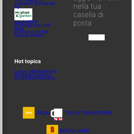
Outdoor
powered
nella tua
by
casella di
posta
Made4DIY
Protagonisti IHF
Italy
Donne e Home
Improvement
Iscriviti
Hot topics
Leroy Merlin
Action
Amazon
Outdoor
Kingfisher
Plastica
SAGA
TEN INTERNATIONAL
BRICOLIAMO