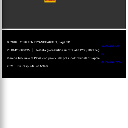
© 2016 – 2026 TEN DIYANDGARDEN, Saga SRL
UI AND DESIGN
P.I.01423660495 | Testata giornalistica iscritta al n.1236/2021 reg.
BY
stampa tribunale di Pavia con provv. del pres. del tribunale 16 aprile
GIUDANSKY.COM
2021. – Dir. resp.
Mauro Milani