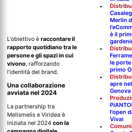
Distrib
Casaleg
Merlin 
l’eComm
è il pri
L’obiettivo è
raccontare il
gardeni
rapporto quotidiano tra le
Distrib
persone e gli spazi in cui
Ferramen
le porte 
vivono
, rafforzando
primo O
l’identità del brand.
Distrib
apre nel
Una collaborazione
Genova
avviata nel 2024
Produzi
PiANTO
La partnership tra
l’open 
Melismelis e Viridea è
Vivai
iniziata nel 2024
con la
Comuni
campagna digitale