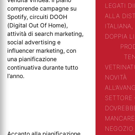
vendita Viridea. Il piano
LEGATI D
comprende campagne su
ALLA DIS
Spotify, circuiti DOOH
(Digital Out Of Home),
ITALIANA,
attività di search marketing,
DOPPIA L
social advertising e
PRO
influencer marketing, con
TE
una pianificazione
VETRINA
T
continuativa durante tutto
l’anno.
NOVITÀ
ALL’AVAN
SETTORE
DOVREBB
MANCARE
NEGOZIO 
Accanto alla pianificazione