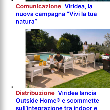
Comunicazione
Viridea, la
nuova campagna “Vivi la tua
natura”
Distribuzione
Viridea lancia
Outside Home® e scommette
sull’integrazione tra indoor e