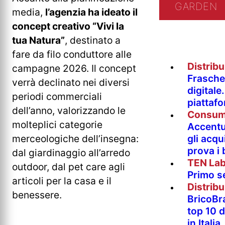
GARDEN
media,
l’agenzia ha ideato il
concept creativo “Vivi la
tua Natura”
, destinato a
fare da filo conduttore alle
Distrib
campagne 2026. Il concept
Fraschet
verrà declinato nei diversi
digitale
periodi commerciali
piattaf
dell’anno, valorizzando le
Consum
molteplici categorie
Accentur
merceologiche dell’insegna:
gli acqu
prova i
dal giardinaggio all’arredo
TEN La
outdoor, dal pet care agli
Primo s
articoli per la casa e il
Distrib
benessere.
BricoBr
top 10 
in Italia