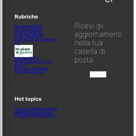
Rubriche
Ricevi gli
Sostenibilità
eCommerce
aggiornamenti
Digital Mktg
Tra i Reparti
Outdoor
powered
nella tua
by
casella di
posta
Made4DIY
Protagonisti IHF
Italy
Donne e Home
Improvement
Iscriviti
Hot topics
Leroy Merlin
Action
Amazon
Outdoor
Kingfisher
Plastica