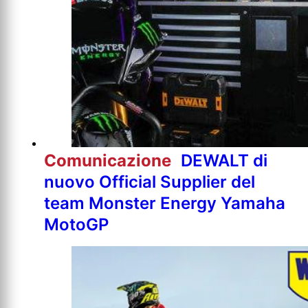
Comunicazione
DEWALT di
nuovo Official Supplier del
team Monster Energy Yamaha
MotoGP