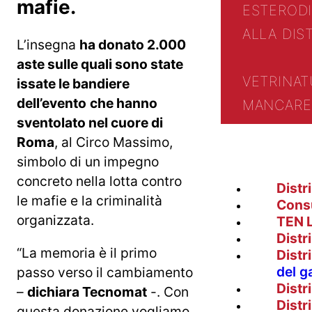
mafie.
ESTERO
D
ALLA DIS
L’insegna
ha donato 2.000
aste sulle quali sono state
VETRINA
T
issate le bandiere
dell’evento
che hanno
MANCARE 
sventolato nel cuore di
Roma
, al Circo Massimo,
simbolo di un impegno
concreto nella lotta contro
Distr
le mafie e la criminalità
Cons
organizzata.
TEN 
Distr
“La memoria è il primo
Distr
del g
passo verso il cambiamento
Distr
–
dichiara Tecnomat
-. Con
Distr
questa donazione vogliamo