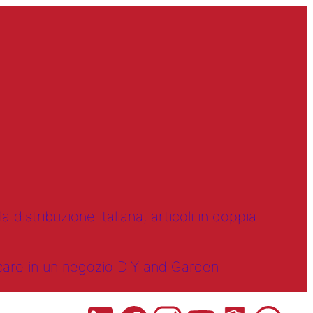
 distribuzione italiana, articoli in doppia
ncare in un negozio DIY and Garden