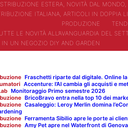
ISTRIBUZIONE ESTERA, NOVITÀ DAL MONDO,
TRIBUZIONE ITALIANA, ARTICOLI IN DOPPIA 
PRODUZIONE
TEND
UTTE LE NOVITÀ ALL’AVANGUARDIA DEL SE
IN UN NEGOZIO DIY AND GARDEN
ibuzione
Fraschetti riparte dal digitale. Online 
umatori
Accenture: l’AI cambia gli acquisti e met
Lab
Monitoraggio Primo semestre 2026
ibuzione
BricoBravo entra nella top 10 dei market
ibuzione
Casaleggio: Leroy Merlin domina l’eCom
ardening
ibuzione
Ferramenta Sibilio apre le porte ai clie
ibuzione
Amy Pet apre nel Waterfront di Genova