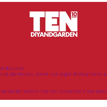
istribuzione
vità dal mondo, eventi non legati direttamente alla
anguardia del settore che non dovrebbero mai ma