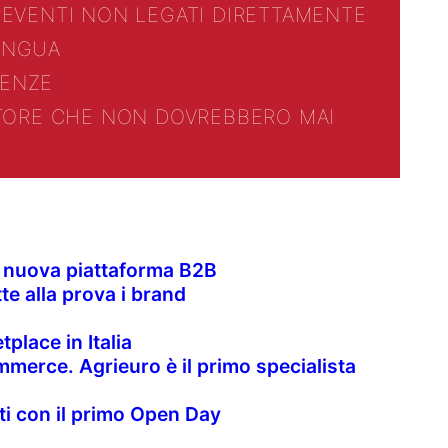
 EVENTI NON LEGATI DIRETTAMENTE
LINGUA
ENZE
TTORE CHE NON DOVREBBERO MAI
la nuova piattaforma B2B
te alla prova i brand
place in Italia
merce. Agrieuro è il primo specialista
nti con il primo Open Day