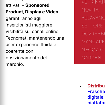
VETRINA
T
attivati –
Sponsored
NOVITÀ
Product, Display e Video
–
ALL’AVAN
garantiranno agli
inserzionisti maggiore
SETTORE
visibilità sui canali online
DOVREBB
Tecnomat, mantenendo una
MANCARE
user experience fluida e
NEGOZIO 
coerente con il
GARDEN
posizionamento del
marchio.
Distrib
Fraschet
digitale
piattaf