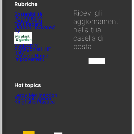
Rubriche
Ricevi gli
Sostenibilità
eCommerce
aggiornamenti
Digital Mktg
Tra i Reparti
Outdoor
powered
nella tua
by
casella di
posta
Made4DIY
Protagonisti IHF
Italy
Donne e Home
Improvement
Iscriviti
Hot topics
Leroy Merlin
Action
Amazon
Outdoor
Kingfisher
Plastica