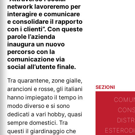
network lavoreremo per
interagire e comunicare
e consolidare il rapporto
con i clienti”. Con queste
parole l’azienda
inaugura un nuovo
percorso con la
comunicazione via
social all’utente finale.
Tra quarantene, zone gialle,
SEZIONI
arancioni e rosse, gli italiani
hanno impiegato il tempo in
COMUN
modo diverso e si sono
CONS
dedicati a vari hobby, quasi
DIST
sempre domestici. Tra
ESTERO
D
questi il giardinaggio che