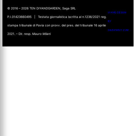
© 2016 – 2026 TEN DIYANDGARDEN, Saga SRL
UI AND DESIGN
P.I.01423660495 | Testata giornalistica iscritta al n.1236/2021 reg.
BY
stampa tribunale di Pavia con provv. del pres. del tribunale 16 aprile
GIUDANSKY.COM
2021. – Dir. resp.
Mauro Milani