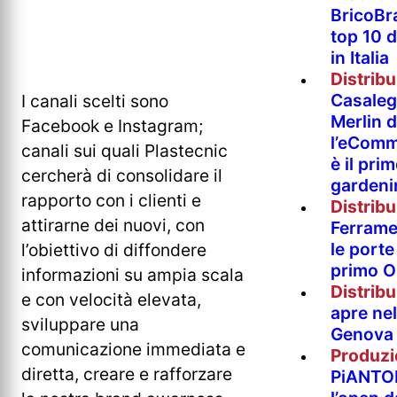
BricoBr
top 10 
in Italia
Distrib
Casaleg
I canali scelti sono
Merlin 
Facebook e Instagram;
l’eComm
canali sui quali Plastecnic
è il pri
cercherà di consolidare il
gardeni
rapporto con i clienti e
Distrib
attirarne dei nuovi, con
Ferramen
le porte 
l’obiettivo di diffondere
primo O
informazioni su ampia scala
Distrib
e con velocità elevata,
apre nel
sviluppare una
Genova
comunicazione immediata e
Produzi
diretta, creare e rafforzare
PiANTO