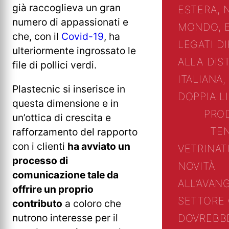
già raccoglieva un gran
ESTERA, 
numero di appassionati e
MONDO, 
che, con il
Covid-19
, ha
LEGATI D
ulteriormente ingrossato le
ALLA DIS
file di pollici verdi.
ITALIANA,
Plastecnic si inserisce in
DOPPIA L
questa dimensione e in
PRO
un’ottica di crescita e
TE
rafforzamento del rapporto
con i clienti
ha avviato un
VETRINA
T
processo di
NOVITÀ
comunicazione tale da
ALL’AVAN
offrire un proprio
SETTORE
contributo
a coloro che
nutrono interesse per il
DOVREBB