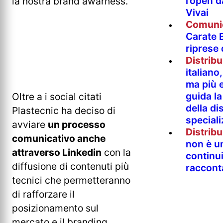
l’open 
la nostra brand awarness.
Vivai
Comuni
Carate B
riprese
Distrib
italian
ma più e
guida l
Oltre a i social citati
della di
Plastecnic ha deciso di
special
avviare
un processo
Distrib
comunicativo anche
non è un
attraverso Linkedin
con la
continu
diffusione di contenuti più
raccont
tecnici che permetteranno
di rafforzare il
posizionamento sul
mercato e il branding