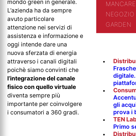
mondo green in generale.
MANCARE
L’azienda ha da sempre
NEGOZIO 
avuto particolare
GARDEN
attenzione nei servizi di
assistenza e informazione e
oggi intende dare una
nuova sferzata di energia
Distrib
attraverso i canali digitali
Fraschet
poichè siamo convinti che
digitale
l’integrazione del canale
piattaf
fisico con quello virtuale
Consum
diventa sempre più
Accentur
importante per coinvolgere
gli acqu
prova i
i consumatori a 360 gradi.
TEN La
Primo s
Distrib