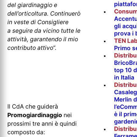
piattaf
del giardinaggio e
Consum
dell’orticoltura. Continuerò
Accentur
in veste di Consigliere
gli acqu
a seguire da vicino tutte le
prova i
attività, garantendo il mio
TEN La
contributo attivo
“.
Primo s
Distrib
BricoBr
top 10 
in Italia
Distrib
Casaleg
Merlin 
Il CdA che guiderà
l’eComm
è il pri
Promogiardinaggio
nei
gardeni
prossimi tre anni è quindi
Distrib
composto da:
Ferramen