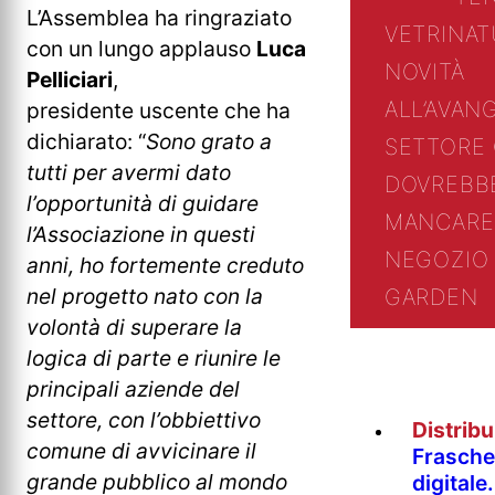
L’Assemblea ha ringraziato
VETRINA
T
con un lungo applauso
Luca
NOVITÀ
Pelliciari
,
ALL’AVAN
presidente uscente che ha
dichiarato: “
Sono grato a
SETTORE
tutti per avermi dato
DOVREBB
l’opportunità di guidare
MANCARE
l’Associazione in questi
NEGOZIO 
anni, ho fortemente creduto
nel progetto nato con la
GARDEN
volontà di superare la
logica di parte e riunire le
principali aziende del
settore, con l’obbiettivo
Distrib
comune di avvicinare il
Fraschet
grande pubblico al mondo
digitale