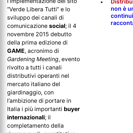
l’implementazione del sito
Distrib
non è un
“Verde Libera Tutti” e lo
continu
sviluppo dei canali di
raccont
comunicazione
social
; il 4
novembre 2015 debutto
della prima edizione di
GAME
, acronimo di
Gardening Meeting
, evento
rivolto a tutti i canali
distributivi operanti nel
mercato italiano del
giardinaggio, con
l’ambizione di portare in
Italia i più importanti
buyer
internazionali
; il
completamento della