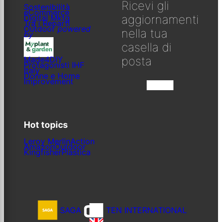
Ricevi gli
Sostenibilità
eCommerce
aggiornamenti
Digital Mktg
Tra i Reparti
Outdoor
powered
nella tua
by
casella di
posta
Made4DIY
Protagonisti IHF
Italy
Donne e Home
Improvement
Iscriviti
Hot topics
Leroy Merlin
Action
Amazon
Outdoor
Kingfisher
Plastica
SAGA
TEN INTERNATIONAL