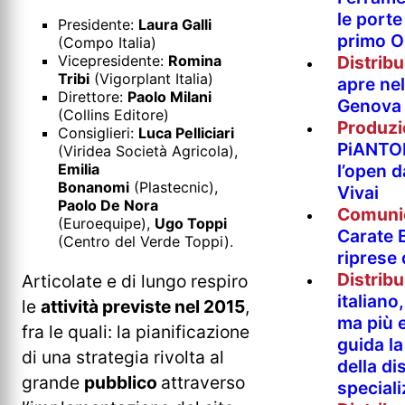
le porte 
Presidente:
Laura Galli
primo O
(Compo Italia)
Distrib
Vicepresidente:
Romina
Tribi
(Vigorplant Italia)
apre nel
Direttore:
Paolo Milani
Genova
(Collins Editore)
Produzi
Consiglieri:
Luca Pelliciari
PiANTO
(Viridea Società Agricola),
l’open 
Emilia
Bonanomi
(Plastecnic),
Vivai
Paolo De Nora
Comuni
(Euroequipe),
Ugo Toppi
Carate B
(Centro del Verde Toppi).
riprese
Distrib
Articolate e di lungo respiro
italian
le
attività previste nel 2015
,
ma più e
fra le quali: la pianificazione
guida l
di una strategia rivolta al
della di
grande
pubblico
attraverso
special