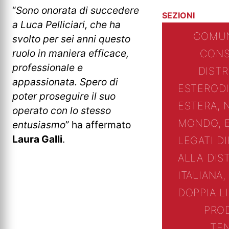
“
Sono onorata di succedere
SEZIONI
a Luca Pelliciari, che ha
COMUN
svolto per sei anni questo
ruolo in maniera efficace,
CONS
professionale e
DIST
appassionata. Spero di
ESTERO
D
poter proseguire il suo
ESTERA, 
operato con lo stesso
MONDO, 
entusiasmo
” ha affermato
Laura Galli
.
LEGATI D
ALLA DIS
ITALIANA,
DOPPIA L
PRO
TE