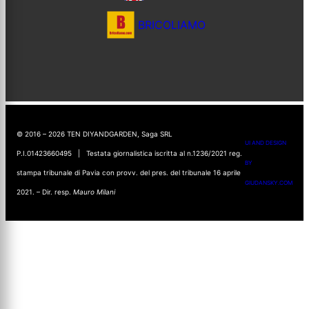
BRICOLIAMO
© 2016 – 2026 TEN DIYANDGARDEN, Saga SRL
UI AND DESIGN
P.I.01423660495 | Testata giornalistica iscritta al n.1236/2021 reg.
BY
stampa tribunale di Pavia con provv. del pres. del tribunale 16 aprile
GIUDANSKY.COM
2021. – Dir. resp.
Mauro Milani