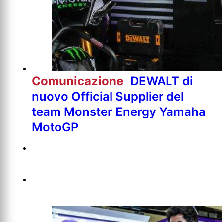
Comunicazione
DEWALT di
nuovo Official Supplier del
team Monster Energy Yamaha
MotoGP