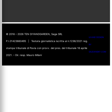
© 2016 – 2026 TEN DIYANDGARDEN, Saga SRL
UI AND DESIGN
P.I.01423660495 | Testata giornalistica iscritta al n.1236/2021 reg.
BY
stampa tribunale di Pavia con provv. del pres. del tribunale 16 aprile
GIUDANSKY.COM
2021. – Dir. resp.
Mauro Milani