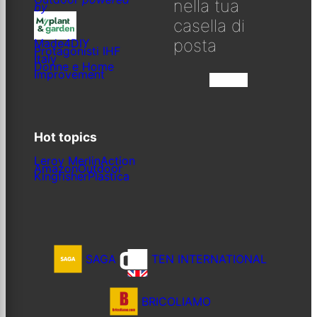
nella tua
by
casella di
posta
Made4DIY
Protagonisti IHF
Italy
Donne e Home
Improvement
Iscriviti
Hot topics
Leroy Merlin
Action
Amazon
Outdoor
Kingfisher
Plastica
SAGA
TEN INTERNATIONAL
BRICOLIAMO