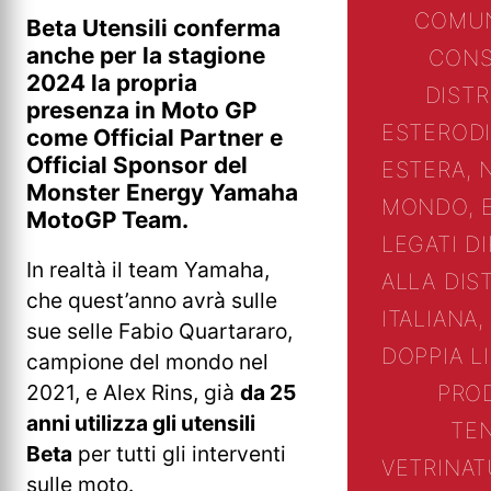
COMUN
Beta Utensili conferma
anche per la stagione
CONS
2024 la propria
DIST
presenza in Moto GP
ESTERO
D
come Official Partner e
Official Sponsor del
ESTERA, 
Monster Energy Yamaha
MONDO, 
MotoGP Team.
LEGATI D
In realtà il team Yamaha,
ALLA DIS
che quest’anno avrà sulle
ITALIANA,
sue selle Fabio Quartararo,
DOPPIA L
campione del mondo nel
2021, e Alex Rins, già
da 25
PRO
anni utilizza gli utensili
TE
Beta
per tutti gli interventi
VETRINA
T
sulle moto.