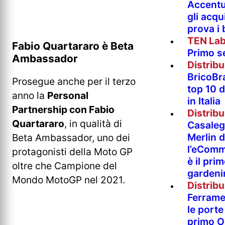
Accentur
gli acqu
prova i
TEN La
Fabio Quartararo è Beta
Primo s
Ambassador
Distrib
BricoBr
Prosegue anche per il terzo
top 10 
anno la
Personal
in Italia
Partnership con Fabio
Distrib
Quartararo
, in qualità di
Casaleg
Merlin 
Beta Ambassador, uno dei
l’eComm
protagonisti della Moto GP
è il pri
oltre che Campione del
gardeni
Mondo MotoGP nel 2021.
Distrib
Ferramen
le porte 
primo O