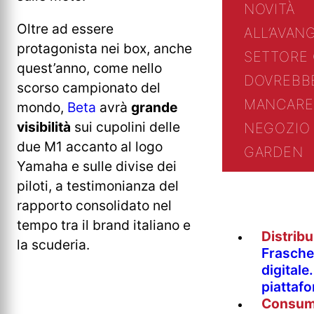
NOVITÀ
Oltre ad essere
ALL’AVAN
protagonista nei box, anche
SETTORE
quest’anno, come nello
DOVREBB
scorso campionato del
MANCARE
mondo,
Beta
avrà
grande
visibilità
sui cupolini delle
NEGOZIO 
due M1 accanto al logo
GARDEN
Yamaha e sulle divise dei
piloti, a testimonianza del
rapporto consolidato nel
tempo tra il brand italiano e
Distrib
la scuderia.
Fraschet
digitale
piattaf
Consum