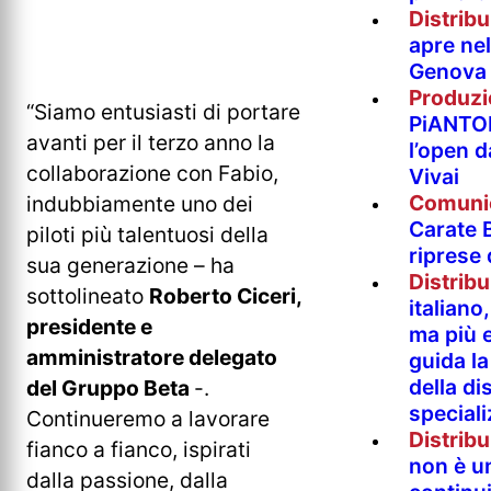
Distrib
apre nel
Genova
Produzi
“Siamo entusiasti di portare
PiANTO
avanti per il terzo anno la
l’open 
collaborazione con Fabio,
Vivai
Comuni
indubbiamente uno dei
Carate B
piloti più talentuosi della
riprese
sua generazione – ha
Distrib
sottolineato
Roberto Ciceri,
italian
presidente e
ma più e
amministratore delegato
guida l
della di
del Gruppo Beta
-.
special
Continueremo a lavorare
Distrib
fianco a fianco, ispirati
non è un
dalla passione, dalla