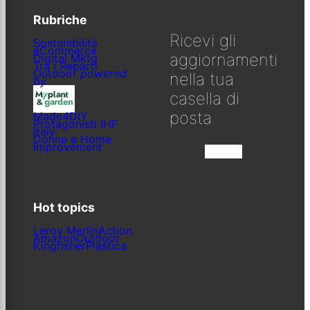
Rubriche
Ricevi gli
Sostenibilità
eCommerce
aggiornamenti
Digital Mktg
Tra i Reparti
Outdoor
powered
nella tua
by
casella di
posta
Made4DIY
Protagonisti IHF
Italy
Donne e Home
Improvement
Iscriviti
Hot topics
Leroy Merlin
Action
Amazon
Outdoor
Kingfisher
Plastica