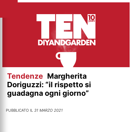
Vai
al
contenuto
Tendenze
Margherita
Doriguzzi: “il rispetto si
guadagna ogni giorno”
PUBBLICATO IL
31 MARZO 2021