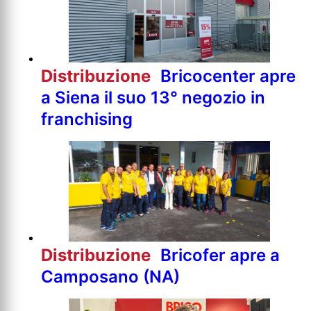
Distribuzione
Bricocenter apre
a Siena il suo 13° negozio in
franchising
Distribuzione
Bricofer apre a
Camposano (NA)