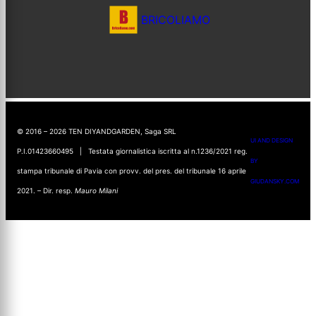
BRICOLIAMO
© 2016 – 2026 TEN DIYANDGARDEN, Saga SRL
UI AND DESIGN
P.I.01423660495 | Testata giornalistica iscritta al n.1236/2021 reg.
BY
stampa tribunale di Pavia con provv. del pres. del tribunale 16 aprile
GIUDANSKY.COM
2021. – Dir. resp.
Mauro Milani