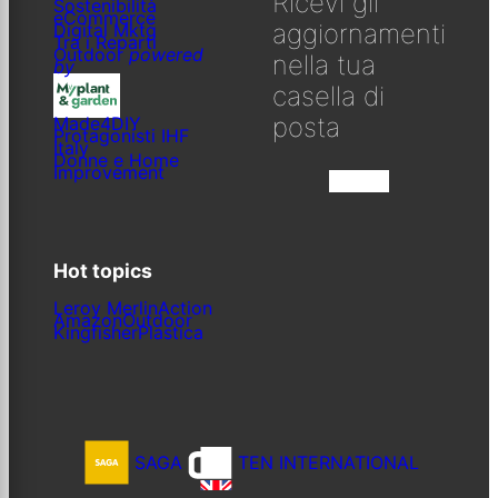
Ricevi gli
Sostenibilità
eCommerce
aggiornamenti
Digital Mktg
Tra i Reparti
Outdoor
powered
nella tua
by
casella di
posta
Made4DIY
Protagonisti IHF
Italy
Donne e Home
Improvement
Iscriviti
Hot topics
Leroy Merlin
Action
Amazon
Outdoor
Kingfisher
Plastica
SAGA
TEN INTERNATIONAL