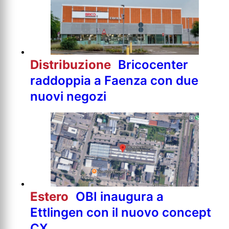
Distribuzione
Bricocenter
raddoppia a Faenza con due
nuovi negozi
Estero
OBI inaugura a
Ettlingen con il nuovo concept
CX