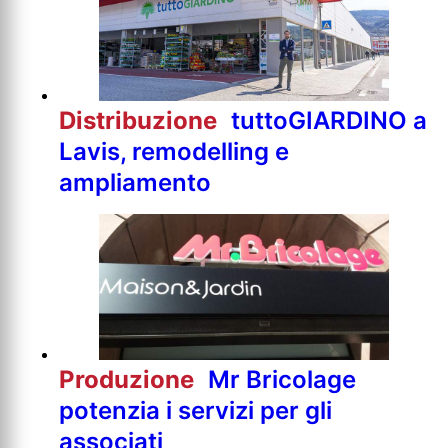
Distribuzione
tuttoGIARDINO a
Lavis, remodelling e
ampliamento
Produzione
Mr Bricolage
potenzia i servizi per gli
associati