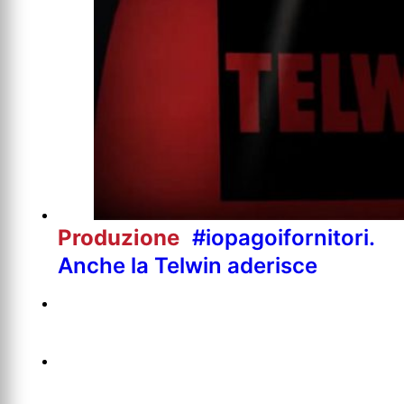
Produzione
#iopagoifornitori.
Anche la Telwin aderisce