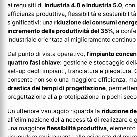
ai requisiti di
Industria 4.0 e Industria 5.0
, con
efficienza produttiva, flessibilità e sostenibilità
significativi: una
riduzione dei consumi energet
incremento della produttività del 35%
, a conf
industriale orientata al miglioramento continuo
Dal punto di vista operativo,
l’impianto concen
quattro fasi chiave:
gestione e stoccaggio dell
set-up degli impianti, tranciatura e piegatura.
consente non solo una maggiore efficienza, m
drastica dei tempi di progettazione
, permetten
progettazione alla prototipazione in pochi seco
Un ulteriore vantaggio riguarda la
riduzione dei
all’eliminazione della necessità di realizzare e 
una maggiore
flessibilità produttiva
, elemento
rispondere rapidamente alle esigenze del merca