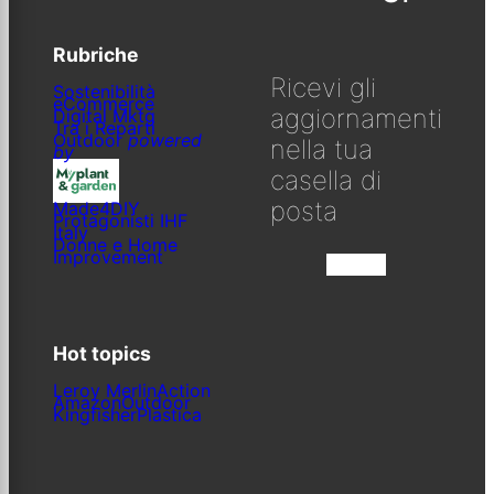
Rubriche
Ricevi gli
Sostenibilità
eCommerce
aggiornamenti
Digital Mktg
Tra i Reparti
Outdoor
powered
nella tua
by
casella di
posta
Made4DIY
Protagonisti IHF
Italy
Donne e Home
Improvement
Iscriviti
Hot topics
Leroy Merlin
Action
Amazon
Outdoor
Kingfisher
Plastica