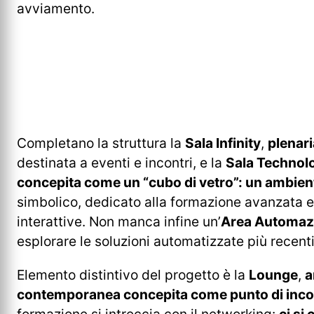
avviamento.
Completano la struttura la
Sala Infinity
,
plenar
destinata a eventi e incontri, e la
Sala Technol
concepita come un “cubo di vetro”: un ambien
simbolico, dedicato alla formazione avanzata 
interattive. Non manca infine un’
Area Automaz
esplorare le soluzioni automatizzate più recenti
Elemento distintivo del progetto è la
Lounge
,
a
contemporanea concepita come punto di inco
formazione si intreccia con il networking:
ci si