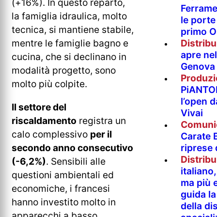
(+16%). In questo reparto,
Ferramen
la famiglia idraulica, molto
le porte 
tecnica, si mantiene stabile,
primo O
Distrib
mentre le famiglie bagno e
apre nel
cucina, che si declinano in
Genova
modalità progetto, sono
Produzi
molto più colpite.
PiANTO
l’open 
Il settore del
Vivai
riscaldamento
registra un
Comuni
calo complessivo
per il
Carate B
riprese
secondo anno consecutivo
Distrib
(-6,2%)
. Sensibili alle
italian
questioni ambientali ed
ma più e
economiche, i francesi
guida l
hanno investito molto in
della di
apparecchi a basso