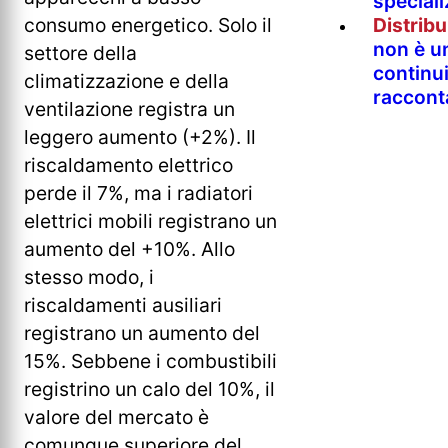
special
Distrib
consumo energetico. Solo il
non è un
settore della
continu
climatizzazione e della
raccont
ventilazione registra un
leggero aumento (+2%). Il
riscaldamento elettrico
perde il 7%, ma i radiatori
elettrici mobili registrano un
aumento del +10%. Allo
stesso modo, i
riscaldamenti ausiliari
registrano un aumento del
15%. Sebbene i combustibili
registrino un calo del 10%, il
valore del mercato è
comunque superiore del