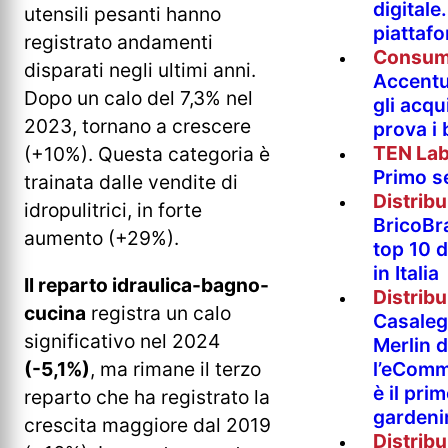
digitale
utensili pesanti hanno
piattaf
registrato andamenti
Consum
disparati negli ultimi anni.
Accentur
Dopo un calo del 7,3% nel
gli acqu
2023, tornano a crescere
prova i
TEN La
(+10%). Questa categoria è
Primo s
trainata dalle vendite di
Distrib
idropulitrici, in forte
BricoBr
aumento (+29%).
top 10 
in Italia
Il reparto idraulica-bagno-
Distrib
cucina
registra un calo
Casaleg
significativo nel 2024
Merlin 
l’eComm
(-5,1%)
, ma rimane il terzo
è il pri
reparto che ha registrato la
gardeni
crescita maggiore dal 2019
Distrib