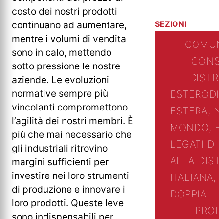
costo dei nostri prodotti
continuano ad aumentare,
SEZIONI
mentre i volumi di vendita
COMUN
sono in calo, mettendo
CONS
sotto pressione le nostre
DIST
aziende. Le evoluzioni
normative sempre più
ESTERO
D
vincolanti compromettono
ESTERA, 
l’agilità dei nostri membri. È
MONDO, 
più che mai necessario che
LEGATI D
gli industriali ritrovino
ALLA DIS
margini sufficienti per
investire nei loro strumenti
ITALIANA,
di produzione e innovare i
DOPPIA L
loro prodotti. Queste leve
PRO
sono indispensabili per