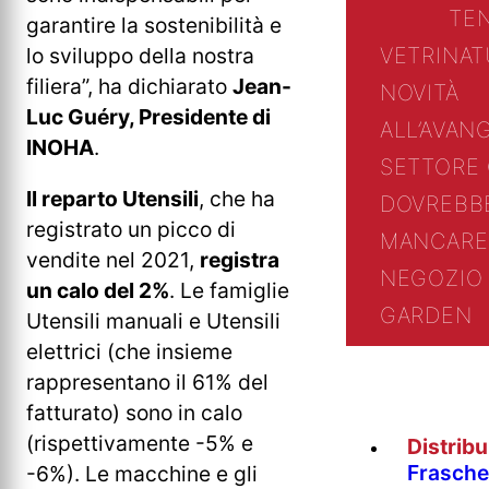
TE
garantire la sostenibilità e
VETRINA
T
lo sviluppo della nostra
filiera”, ha dichiarato
Jean-
NOVITÀ
Luc Guéry, Presidente di
ALL’AVAN
INOHA
.
SETTORE
Il reparto Utensili
, che ha
DOVREBB
registrato un picco di
MANCARE
vendite nel 2021,
registra
NEGOZIO 
un calo del 2%
. Le famiglie
GARDEN
Utensili manuali e Utensili
elettrici (che insieme
rappresentano il 61% del
fatturato) sono in calo
(rispettivamente -5% e
Distrib
Fraschet
-6%). Le macchine e gli