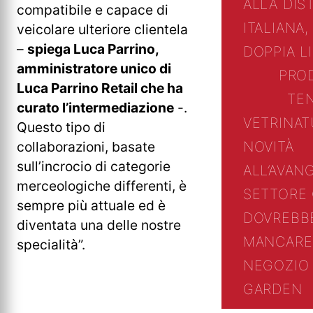
ALLA DIS
compatibile e capace di
ITALIANA,
veicolare ulteriore clientela
–
spiega Luca Parrino,
DOPPIA L
amministratore unico di
PRO
Luca Parrino Retail che ha
TE
curato l’intermediazione
-.
VETRINA
T
Questo tipo di
NOVITÀ
collaborazioni, basate
sull’incrocio di categorie
ALL’AVAN
merceologiche differenti, è
SETTORE
sempre più attuale ed è
DOVREBB
diventata una delle nostre
MANCARE
specialità”.
NEGOZIO 
GARDEN