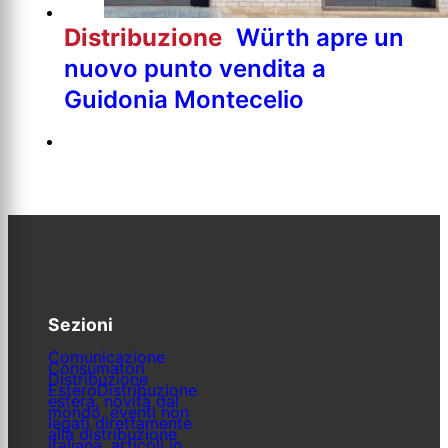
Distribuzione
Würth apre un
nuovo punto vendita a
Guidonia Montecelio
Sezioni
Comunicazione
Consumatori
Distribuzione
Estero
Distribuzione
estera, novità dal
mondo, eventi non
legati direttamente
alla distribuzione
italiana, articoli in