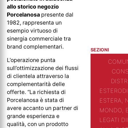
allo storico negozio
Porcelanosa
presente dal
1982, rappresenta un
esempio virtuoso di
sinergia commerciale tra
brand complementari.
SEZIONI
L’operazione punta
COMUN
sull’ottimizzazione dei flussi
CONS
di clientela attraverso la
DIST
complementarità delle
ESTERO
D
offerte. “La richiesta di
Porcelanosa è stata di
ESTERA, 
avere accanto un partner di
MONDO, 
grande esperienza e
LEGATI D
qualità, con un prodotto