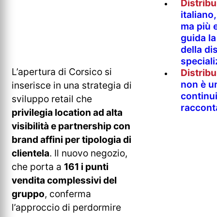
Distrib
italian
ma più e
guida l
della di
special
L’apertura di Corsico si
Distrib
non è un
inserisce in una strategia di
continu
sviluppo retail che
raccont
privilegia location ad alta
visibilità e partnership con
brand affini per tipologia di
clientela
. Il nuovo negozio,
che porta a
161 i punti
vendita complessivi del
gruppo
, conferma
l’approccio di perdormire