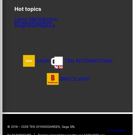
Hot topics
Leroy Merlin
Action
Amazon
Outdoor
Kingfisher
Plastica
SAGA
TEN INTERNATIONAL
BRICOLIAMO
© 2016 – 2026 TEN DIYANDGARDEN, Saga SRL
UI AND DESIGN
P.I.01423660495 | Testata giornalistica iscritta al n.1236/2021 reg.