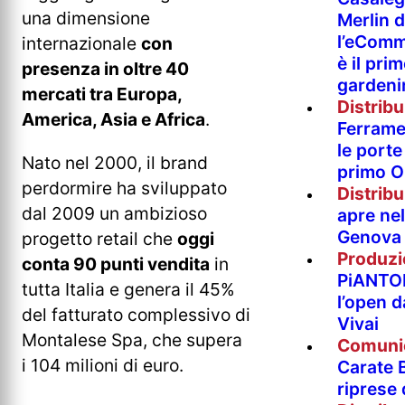
una dimensione
Merlin 
l’eComm
internazionale
con
è il pri
presenza in oltre 40
gardeni
mercati tra Europa,
Distrib
America, Asia e Africa
.
Ferramen
le porte 
Nato nel 2000, il brand
primo O
perdormire ha sviluppato
Distrib
dal 2009 un ambizioso
apre nel
Genova
progetto retail che
oggi
Produzi
conta 90 punti vendita
in
PiANTO
tutta Italia e genera il 45%
l’open 
del fatturato complessivo di
Vivai
Montalese Spa, che supera
Comuni
i 104 milioni di euro.
Carate B
riprese