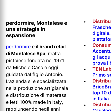
Distrib
perdormire, Montalese e
Fraschet
una strategia in
digitale
espansione
piattaf
Consum
perdormire
è
il brand retail
Accentur
di Montalese Spa
, realtà
gli acqu
pistoiese fondata nel 1971
prova i
da Michele Caso e oggi
TEN La
guidata dal figlio Antonio.
Primo s
Distrib
L’azienda si è specializzata
BricoBr
nella produzione artigianale
top 10 
e distribuzione di materassi
in Italia
e letti 100% made in Italy,
Distrib
raggiungendo negli anni
Casaleg