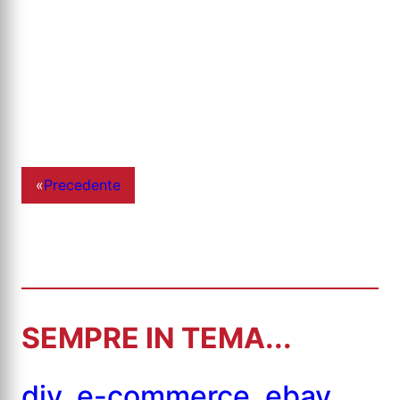
«
Precedente
SEMPRE IN TEMA...
diy
,
e-commerce
,
ebay
,