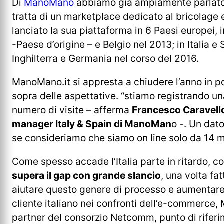
Di
ManoMano
abbiamo già ampiamente parlato e
tratta di un marketplace dedicato al bricolage 
lanciato la sua piattaforma in 6 Paesi europei, 
-Paese d’origine – e Belgio nel 2013; in Italia e
Inghilterra e Germania nel corso del 2016.
ManoMano.it si appresta a chiudere l’anno in posi
sopra delle aspettative. “stiamo registrando u
numero di visite – afferma
Francesco Caravell
manager Italy & Spain di ManoMan
o -. Un dat
se consideriamo che siamo on line solo da 14 m
Come spesso accade l’Italia parte in ritardo, 
supera il gap con grande slancio
, una volta fat
aiutare questo genere di processo e aumentare il
cliente italiano nei confronti dell’e-commerce
partner del consorzio Netcomm, punto di rifer