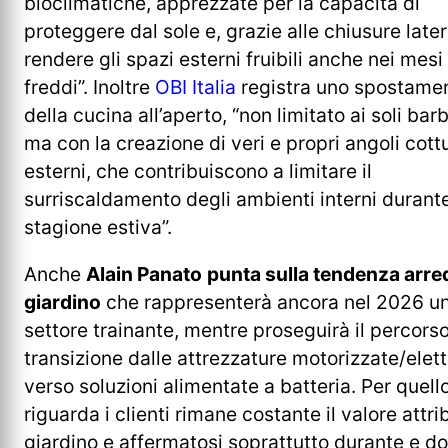
bioclimatiche, apprezzate per la capacità di
proteggere dal sole e, grazie alle chiusure latera
rendere gli spazi esterni fruibili anche nei mesi
freddi”. Inoltre
OBI Italia
registra uno spostame
della cucina all’aperto, “non limitato ai soli bar
ma con la creazione di veri e propri angoli cott
esterni, che contribuiscono a limitare il
surriscaldamento degli ambienti interni durante
stagione estiva”.
Anche
Alain Panato
punta sulla tendenza arre
giardino
che rappresenterà ancora nel 2026 u
settore trainante, mentre proseguirà il percorso
transizione dalle attrezzature motorizzate/elett
verso soluzioni alimentate a batteria. Per quell
riguarda i clienti rimane costante il valore attrib
giardino e affermatosi soprattutto durante e d