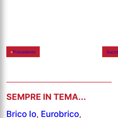
«
Precedente
Succe
SEMPRE IN TEMA...
Brico Io
,
Eurobrico
,