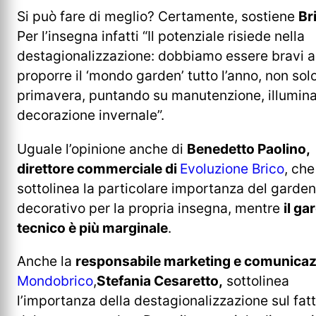
Si può fare di meglio? Certamente, sostiene
Br
Per l’insegna infatti “Il potenziale risiede nella
destagionalizzazione: dobbiamo essere bravi a
proporre il ‘mondo garden’ tutto l’anno, non solo
primavera, puntando su manutenzione, illumin
decorazione invernale”.
Uguale l’opinione anche di
Benedetto Paolino,
direttore commerciale di
Evoluzione Brico
, che
sottolinea la particolare importanza del garden
decorativo per la propria insegna, mentre
il ga
tecnico è più marginale
.
Anche la
responsabile marketing e comunicaz
Mondobrico
,
Stefania Cesaretto,
sottolinea
l’importanza della destagionalizzazione sul fat