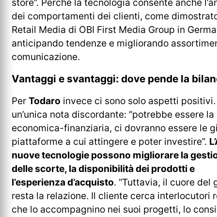
store”. Perché la tecnologia consente anche l’an
dei comportamenti dei clienti, come dimostrat
Retail Media di OBI First Media Group in Germa
anticipando tendenze e migliorando assortimen
comunicazione.
Vantaggi e svantaggi: dove pende la bilan
Per
Todaro
invece ci sono solo aspetti positivi
un’unica nota discordante: “potrebbe essere la
economica-finanziaria, ci dovranno essere le g
piattaforme a cui attingere e poter investire”.
L’
nuove tecnologie possono migliorare la gesti
delle scorte, la disponibilità dei prodotti e
l’esperienza d’acquisto
. “Tuttavia, il cuore del
resta la relazione. Il cliente cerca interlocutori r
che lo accompagnino nei suoi progetti, lo consi