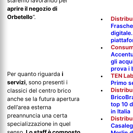
staremo lavorando per
aprire il negozio di
Orbetello
“.
Distrib
Fraschet
digitale
piattaf
Consum
Accentur
gli acqu
prova i
Per quanto riguarda
i
TEN La
servizi
, sono presenti i
Primo s
Distrib
classici del centro brico
BricoBr
anche se la futura apertura
top 10 
dell’area esterna
in Italia
preannuncia una certa
Distrib
specializzazione in quel
Casaleg
senso.
Lo staff è composto
Merlin 