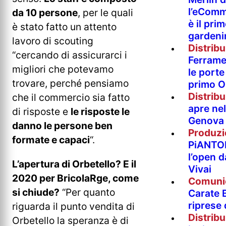
l’eComm
da 10 persone
, per le quali
è il pri
è stato fatto un attento
gardeni
lavoro di scouting
Distrib
“cercando di assicurarci i
Ferramen
migliori che potevamo
le porte 
trovare, perché pensiamo
primo O
Distrib
che il commercio sia fatto
apre nel
di risposte e
le risposte le
Genova
danno le persone ben
Produzi
formate e capaci
“.
PiANTO
l’open 
L’apertura di Orbetello? E il
Vivai
2020 per BricolaRge, come
Comuni
si chiude?
“Per quanto
Carate B
riprese
riguarda il punto vendita di
Distrib
Orbetello la speranza è di