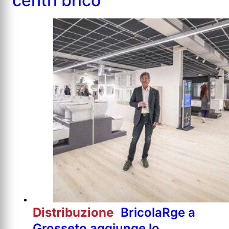
centri brico
Distribuzione
BricolaRge a
Grosseto aggiunge lo