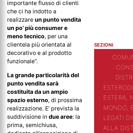
importante flusso di clienti
che ci ha indotto a
realizzare
un punto vendita
un po’ più consumer e
meno tecnico
, per una
clientela più orientata al
SEZIONI
decorativo e al prodotto
COMUN
funzionale”.
CONS
La grande particolarità del
DIST
punto vendita sarà
ESTERO
D
costituita da un ampio
ESTERA, 
spazio esterno
, di prossima
MONDO, 
realizzazione. E’ prevista la
suddivisione in
due aree
: la
LEGATI D
prima, semichiusa,
ALLA DIS