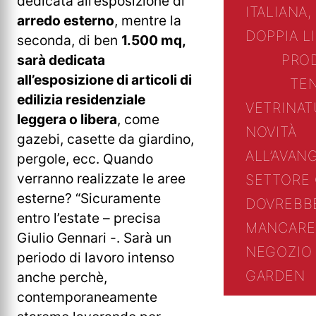
dedicata all’esposizione di
ITALIANA,
arredo esterno
, mentre la
DOPPIA L
seconda, di ben
1.500 mq,
PRO
sarà dedicata
all’esposizione di articoli di
TE
edilizia residenziale
VETRINA
T
leggera o libera
, come
NOVITÀ
gazebi, casette da giardino,
ALL’AVAN
pergole, ecc. Quando
verranno realizzate le aree
SETTORE
esterne? “Sicuramente
DOVREBB
entro l’estate – precisa
MANCARE
Giulio Gennari -. Sarà un
NEGOZIO 
periodo di lavoro intenso
GARDEN
anche perchè,
contemporaneamente