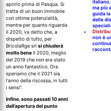
italian
aprirlo prima di Pasqua. Si
ma più e
tratta di un buon immobile
guida l
con ottime potenzialità,
della di
mentre per quanto riguarda
special
Distrib
il 2020, va detto che, a
non è un
dispetto di tutto, per
continu
BricolaRge srl
si chiuderà
raccont
molto bene
Il 2020, meglio
del 2019 che non era stato
un anno fantastico. Ora
speriamo che il 2021 sia
l’anno della riscossa, in tutti
i sensi”.
Infine, sono passati 10 anni
dall’apertura del punto