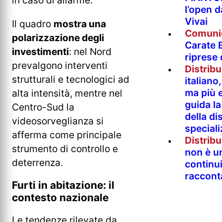
in caso di allarme.
l’open 
Vivai
Il quadro
mostra una
Comuni
polarizzazione degli
Carate B
investimenti
: nel Nord
riprese
prevalgono interventi
Distrib
strutturali e tecnologici ad
italian
ma più e
alta intensità, mentre nel
guida l
Centro-Sud la
della di
videosorveglianza si
special
afferma come principale
Distrib
strumento di controllo e
non è un
deterrenza.
continu
raccont
Furti in abitazione: il
contesto nazionale
Le tendenze rilevate da