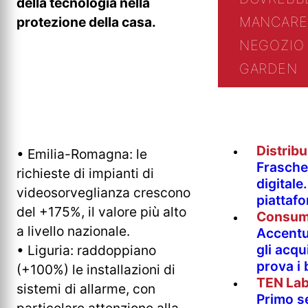
della tecnologia nella
MANCARE
protezione della casa.
NEGOZIO 
GARDEN
Distrib
• Emilia-Romagna: le
Fraschet
richieste di impianti di
digitale
videosorveglianza crescono
piattaf
del +175%, il valore più alto
Consum
a livello nazionale.
Accentur
gli acqu
• Liguria: raddoppiano
prova i
(+100%) le installazioni di
TEN La
sistemi di allarme, con
Primo s