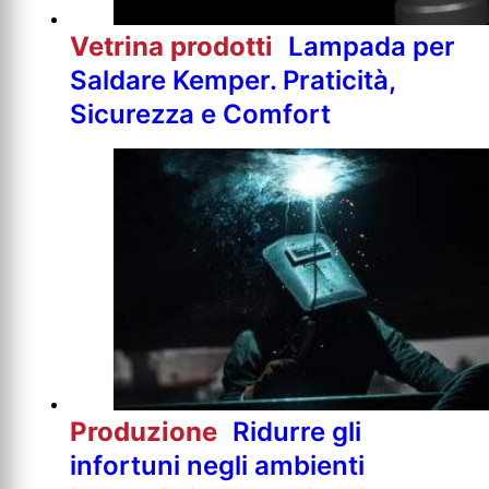
Vetrina prodotti
Lampada per
Saldare Kemper. Praticità,
Sicurezza e Comfort
Produzione
Ridurre gli
infortuni negli ambienti