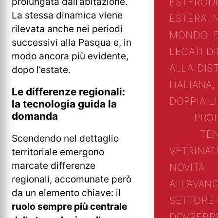
prolungata dall’abitazione.
ESTERO
D
La stessa dinamica viene
ESTERA, 
rilevata anche nei periodi
MONDO, 
successivi alla Pasqua e, in
LEGATI D
modo ancora più evidente,
ALLA DIS
dopo l’estate.
ITALIANA,
Le differenze regionali:
DOPPIA L
la tecnologia guida la
domanda
PRO
TE
Scendendo nel dettaglio
VETRINA
T
territoriale emergono
marcate differenze
NOVITÀ
regionali, accomunate però
ALL’AVAN
da un elemento chiave: i
l
SETTORE
ruolo sempre più centrale
DOVREBB