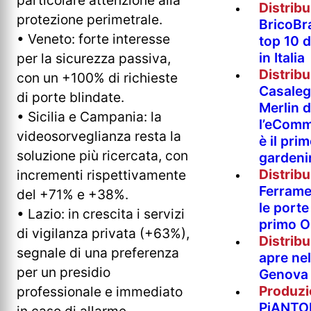
particolare attenzione alla
Distrib
protezione perimetrale.
BricoBr
• Veneto: forte interesse
top 10 
in Italia
per la sicurezza passiva,
Distrib
con un +100% di richieste
Casaleg
di porte blindate.
Merlin 
• Sicilia e Campania: la
l’eComm
videosorveglianza resta la
è il pri
soluzione più ricercata, con
gardeni
Distrib
incrementi rispettivamente
Ferramen
del +71% e +38%.
le porte 
• Lazio: in crescita i servizi
primo O
di vigilanza privata (+63%),
Distrib
segnale di una preferenza
apre nel
per un presidio
Genova
Produzi
professionale e immediato
PiANTO