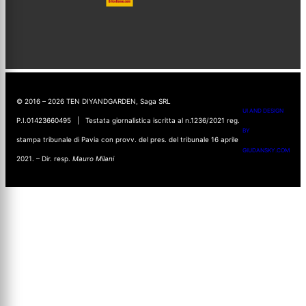
© 2016 – 2026 TEN DIYANDGARDEN, Saga SRL
UI AND DESIGN
P.I.01423660495 | Testata giornalistica iscritta al n.1236/2021 reg.
BY
stampa tribunale di Pavia con provv. del pres. del tribunale 16 aprile
GIUDANSKY.COM
2021. – Dir. resp.
Mauro Milani