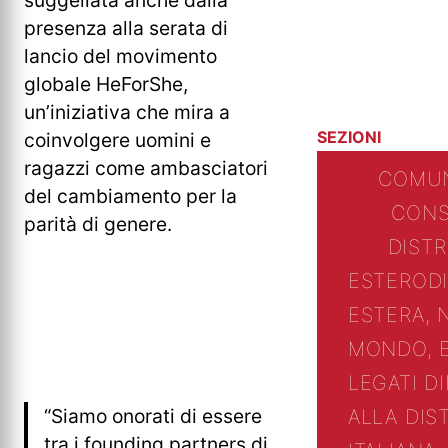
suggellata anche dalla
presenza alla serata di
lancio del movimento
globale HeForShe,
un’iniziativa che mira a
SEZIONI
coinvolgere uomini e
ragazzi come ambasciatori
COMUN
del cambiamento per la
CONS
parità di genere.
DIST
ESTERO
D
ESTERA, 
MONDO, 
LEGATI D
“Siamo onorati di essere
ALLA DIS
tra i founding partners di