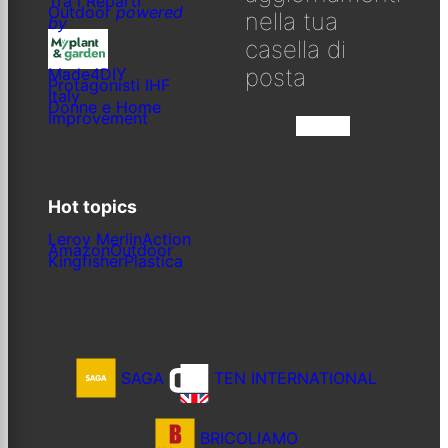
Tra i Reparti
Outdoor
powered
nella tua
by
casella di
posta
Made4DIY
Protagonisti IHF
Italy
Donne e Home
Improvement
Iscriviti
Hot topics
Leroy Merlin
Action
Amazon
Outdoor
Kingfisher
Plastica
SAGA
TEN INTERNATIONAL
BRICOLIAMO