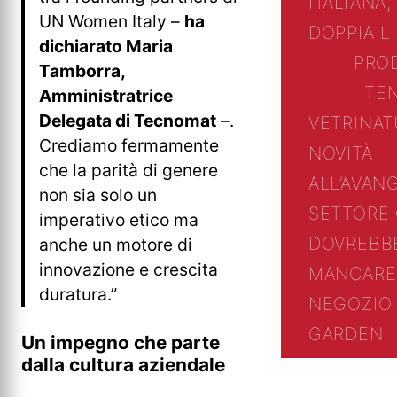
ITALIANA,
UN Women Italy –
ha
DOPPIA L
dichiarato Maria
PRO
Tamborra,
TE
Amministratrice
Delegata di Tecnomat
–.
VETRINA
T
Crediamo fermamente
NOVITÀ
che la parità di genere
ALL’AVAN
non sia solo un
SETTORE
imperativo etico ma
DOVREBB
anche un motore di
innovazione e crescita
MANCARE
duratura.”
NEGOZIO 
GARDEN
Un impegno che parte
dalla cultura aziendale