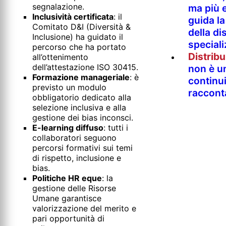
segnalazione.
ma più e
Inclusività certificata
: il
guida l
Comitato D&I (Diversità &
della di
Inclusione) ha guidato il
special
percorso che ha portato
Distrib
all’ottenimento
dell’attestazione ISO 30415.
non è un
Formazione manageriale
: è
continu
previsto un modulo
raccont
obbligatorio dedicato alla
selezione inclusiva e alla
gestione dei bias inconsci.
E-learning diffuso
: tutti i
collaboratori seguono
percorsi formativi sui temi
di rispetto, inclusione e
bias.
Politiche HR eque
: la
gestione delle Risorse
Umane garantisce
valorizzazione del merito e
pari opportunità di