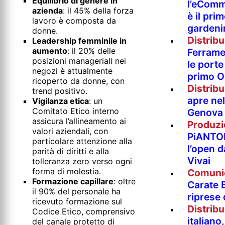
Equilibrio di genere in
l’eComm
azienda
: il 45% della forza
è il pri
lavoro è composta da
gardeni
donne.
Distrib
Leadership femminile in
aumento
: il 20% delle
Ferramen
posizioni manageriali nei
le porte 
negozi è attualmente
primo O
ricoperto da donne, con
Distrib
trend positivo.
apre nel
Vigilanza etica
: un
Comitato Etico interno
Genova
assicura l’allineamento ai
Produzi
valori aziendali, con
PiANTO
particolare attenzione alla
l’open 
parità di diritti e alla
Vivai
tolleranza zero verso ogni
forma di molestia.
Comuni
Formazione capillare
: oltre
Carate B
il 90% del personale ha
riprese
ricevuto formazione sul
Distrib
Codice Etico, comprensivo
italian
del canale protetto di