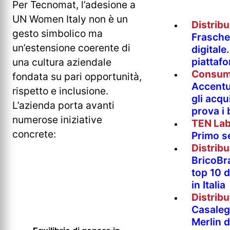
Per Tecnomat, l’adesione a
UN Women Italy non è un
Distrib
gesto simbolico ma
Fraschet
un’estensione coerente di
digitale
piattaf
una cultura aziendale
Consum
fondata su pari opportunità,
Accentur
rispetto e inclusione.
gli acqu
L’azienda porta avanti
prova i
numerose iniziative
TEN La
concrete:
Primo s
Distrib
BricoBr
top 10 
in Italia
Distrib
Casaleg
Merlin 