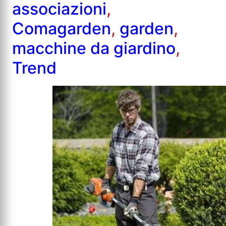
associazioni
,
Comagarden
,
garden
,
macchine da giardino
,
Trend