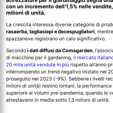
attrezzature per il giardinaggio segna una
con un incremento dell’1,5% nelle vendite
milioni di unità.
La crescita interessa diverse categorie di prodo
rasaerba, tagliasiepi e decespugliatori
, mentr
spazzaneve registrano un calo significativo.
Secondo
i dati diffusi da Comagarden
, l’assoc
di macchine per il gardening,
il mercato italia
20 mila unità vendute in più
rispetto all’anno p
interrompendo un trend negativo iniziato nel 2
proseguito nel 2023 (-9%). Sebbene i livelli rec
milioni di unità) restino lontani, la performance
superiore ai volumi pre-pandemia, quando le ve
attestavano in media sotto 1,3 milioni di unità.