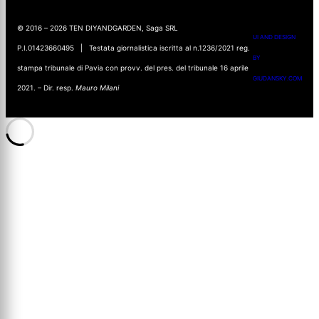
© 2016 – 2026 TEN DIYANDGARDEN, Saga SRL
UI AND DESIGN
P.I.01423660495 | Testata giornalistica iscritta al n.1236/2021 reg.
BY
stampa tribunale di Pavia con provv. del pres. del tribunale 16 aprile
GIUDANSKY.COM
2021. – Dir. resp.
Mauro Milani