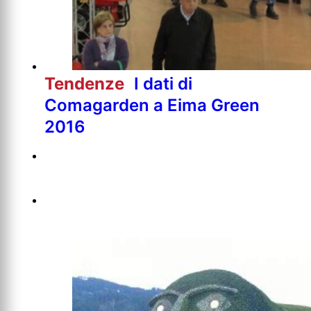
Tendenze
I dati di
Comagarden a Eima Green
2016