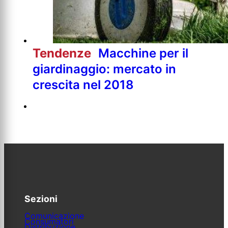
Tendenze
Macchine per il
giardinaggio: mercato in
crescita nel 2018
Sezioni
Comunicazione
Consumatori
Distribuzione