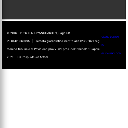
© 2016 – 2026 TEN DIYANDGARDEN, Saga SRL
UI AND DESIGN
P.I.01423660495 | Testata giornalistica iscritta al n.1236/2021 reg.
BY
stampa tribunale di Pavia con provv. del pres. del tribunale 16 aprile
GIUDANSKY.COM
2021. – Dir. resp.
Mauro Milani