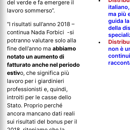
del verde e fa emergere il
italian
lavoro sommerso”.
ma più e
guida l
“I risultati sull’anno 2018 –
della di
continua Nada Forbici -si
special
potranno valutare solo alla
Distrib
fine dell’anno ma
abbiamo
non è un
continu
notato un aumento di
raccont
fatturato anche nel periodo
estiv
o, che significa più
lavoro per i giardinieri
professionisti e, quindi,
introiti per le casse dello
Stato. Proprio perché
ancora mancano dati reali
sui risultati del bonus per il
2018, riteniamo che la