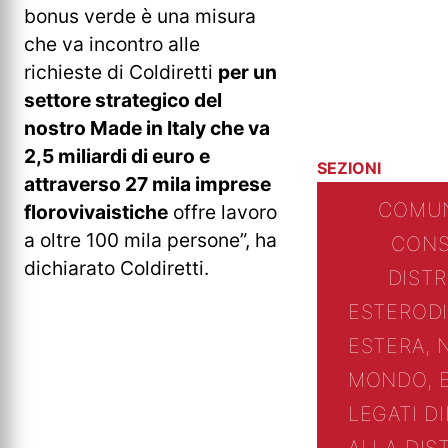
bonus verde è una misura
che va incontro alle
richieste di Coldiretti
per un
settore strategico del
nostro Made in Italy che va
2,5 miliardi di euro e
SEZIONI
attraverso 27 mila imprese
COMUN
florovivaistiche
offre lavoro
a oltre 100 mila persone”, ha
CONS
dichiarato Coldiretti.
DIST
ESTERO
D
ESTERA, 
MONDO, 
LEGATI D