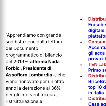
Distrib
Fraschet
digitale
“Apprendiamo con grande
piattaf
Consum
soddisfazione dalla lettura
Accentur
del Documento
gli acqu
programmatico di bilancio
prova i
del 2019 –
afferma Nada
TEN La
Forbici, Presidente di
Primo s
Assofloro Lombardia -,
che
Distrib
BricoBr
viene rinnovato per un altro
top 10 
anno la detrazione al 36%
in Italia
per gli interventi di cura,
Distrib
ristrutturazione e
Casaleg