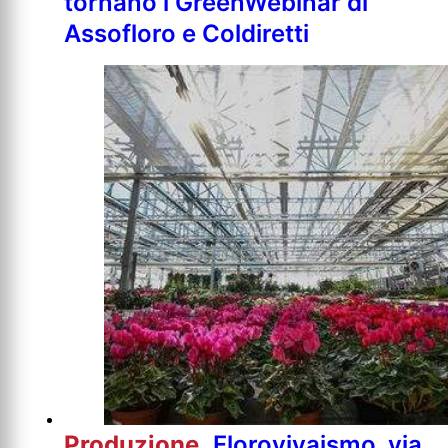
tornano i GreenWebinar di
Assofloro e Coldiretti
Produzione
Florovivaismo, via