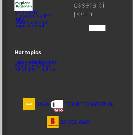
casella di
posta
Made4DIY
Protagonisti IHF
Italy
Donne e Home
Improvement
Iscriviti
Hot topics
Leroy Merlin
Action
Amazon
Outdoor
Kingfisher
Plastica
SAGA
TEN INTERNATIONAL
BRICOLIAMO