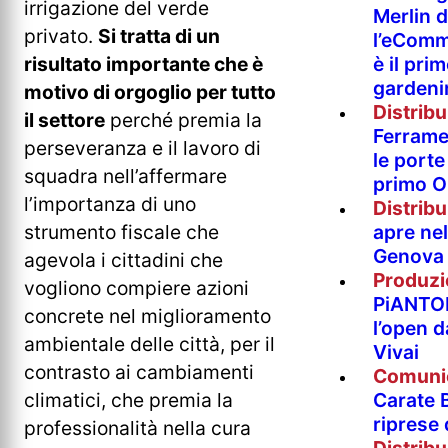
irrigazione del verde
Merlin 
privato.
Si tratta di un
l’eComm
è il pri
risultato importante che è
gardeni
motivo di orgoglio per tutto
Distrib
il settore
perché premia la
Ferramen
perseveranza e il lavoro di
le porte 
squadra nell’affermare
primo O
l’importanza di uno
Distrib
apre nel
strumento fiscale che
Genova
agevola i cittadini che
Produzi
vogliono compiere azioni
PiANTO
concrete nel miglioramento
l’open 
ambientale delle città, per il
Vivai
contrasto ai cambiamenti
Comuni
Carate B
climatici, che premia la
riprese
professionalità nella cura
Distrib