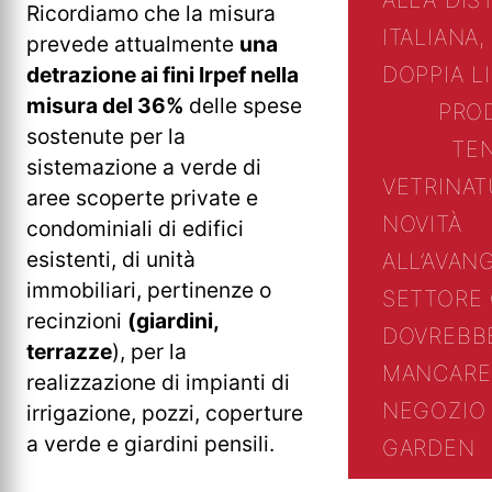
ALLA DIS
Ricordiamo che la misura
ITALIANA,
prevede attualmente
una
DOPPIA L
detrazione ai fini Irpef nella
misura del 36%
delle spese
PRO
sostenute per la
TE
sistemazione a verde di
VETRINA
T
aree scoperte private e
NOVITÀ
condominiali di edifici
esistenti, di unità
ALL’AVAN
immobiliari, pertinenze o
SETTORE
recinzioni
(giardini,
DOVREBB
terrazze
), per la
MANCARE
realizzazione di impianti di
NEGOZIO 
irrigazione, pozzi, coperture
a verde e giardini pensili.
GARDEN