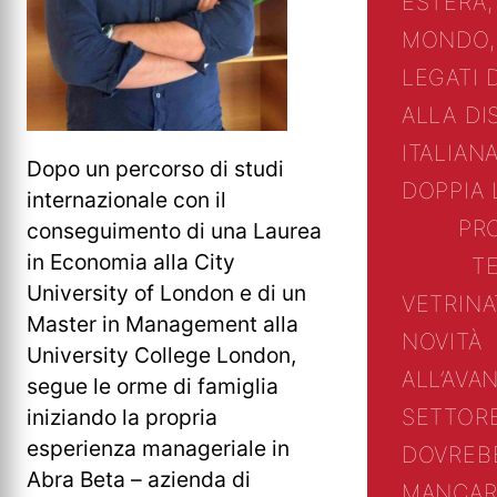
ESTERA,
MONDO,
LEGATI 
ALLA DI
ITALIANA
Dopo un percorso di studi
DOPPIA 
internazionale con il
PR
conseguimento di una Laurea
in Economia alla City
T
University of London e di un
VETRINA
Master in Management alla
NOVITÀ
University College London,
ALL’AVA
segue le orme di famiglia
iniziando la propria
SETTOR
esperienza manageriale in
DOVREB
Abra Beta – azienda di
MANCAR