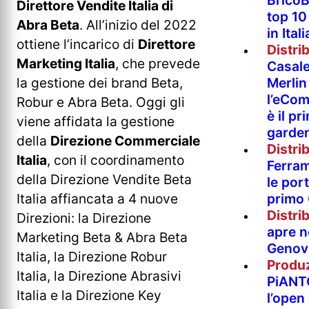
BricoB
Direttore Vendite Italia di
top 10
Abra Beta
. All’inizio del 2022
in Itali
ottiene l’incarico di
Direttore
Distri
Marketing Italia
, che prevede
Casale
Merlin
la gestione dei brand Beta,
l’eCom
Robur e Abra Beta. Oggi gli
è il pr
viene affidata la gestione
garde
della
Direzione Commerciale
Distri
Italia
, con il coordinamento
Ferram
della Direzione Vendite Beta
le port
primo
Italia affiancata a 4 nuove
Distri
Direzioni: la Direzione
apre n
Marketing Beta & Abra Beta
Genov
Italia, la Direzione Robur
Produ
Italia, la Direzione Abrasivi
PiANT
Italia e la Direzione Key
l’open