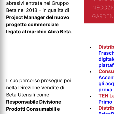
abrasivi entrata nel Gruppo
NEGOZI
Beta nel 2018 – in qualità di
GARDEN
Project Manager del nuovo
progetto commerciale
legato al marchio Abra Beta
.
Distri
Frasch
digita
piatta
Consu
Accent
Il suo percorso prosegue poi
gli acq
nella Direzione Vendite di
prova 
Beta Utensili come
TEN L
Primo
Responsabile Divisione
Distri
Prodotti Consumabili e