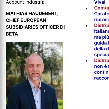
Vivai
Account Industria.
Comun
MATHIAS HAUDEBERT,
Carate
ripres
CHIEF EUROPEAN
Distri
SUBSIDIARIES OFFICER DI
italia
BETA
ma più 
guida 
della 
specia
Distri
non è 
contin
raccon