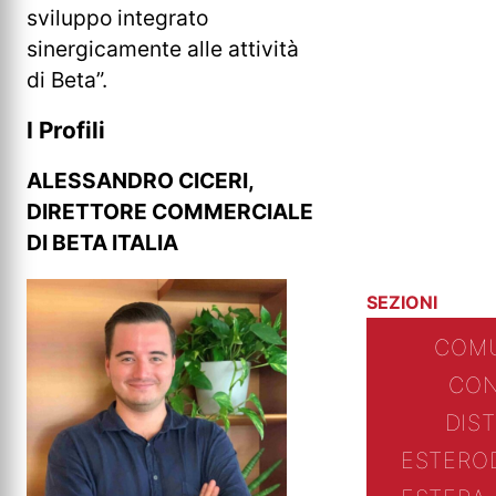
sviluppo integrato
sinergicamente alle attività
di Beta”.
I Profili
ALESSANDRO CICERI,
DIRETTORE COMMERCIALE
DI BETA ITALIA
SEZIONI
COMU
CON
DIS
ESTERO