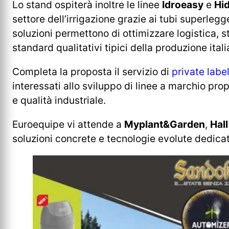
Lo stand ospiterà inoltre le linee
Idroeasy
e
Hid
settore dell’irrigazione grazie ai tubi superlegg
soluzioni permettono di ottimizzare logistica, 
standard qualitativi tipici della produzione itali
Completa la proposta il servizio di
private labe
interessati allo sviluppo di linee a marchio pr
e qualità industriale.
Euroequipe vi attende a
Myplant&Garden
,
Hal
soluzioni concrete e tecnologie evolute dedicat