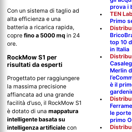
prova i
Con un sistema di taglio ad
TEN La
alta efficienza e una
Primo s
batteria a ricarica rapida,
Distrib
BricoBr
copre
fino a 5000 mq
in 24
top 10 
ore.
in Italia
Distrib
RockMow S1 per
Casaleg
risultati da esperti
Merlin 
l’eComm
Progettato per raggiungere
è il pri
la massima precisione
gardeni
affiancata ad una grande
Distrib
facilità d’uso, il RockMow S1
Ferramen
è dotato di una
mappatura
le porte 
intelligente basata su
primo O
Distrib
intelligenza artificiale
con