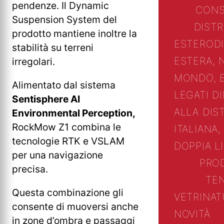
pendenze. Il Dynamic
CONS
Suspension System del
DIST
prodotto mantiene inoltre la
ESTERO
D
stabilità su terreni
ESTERA, 
irregolari.
MONDO, 
Alimentato dal sistema
LEGATI D
Sentisphere AI
ALLA DIS
Environmental Perception,
RockMow Z1 combina le
ITALIANA,
tecnologie RTK e VSLAM
DOPPIA L
per una navigazione
PRO
precisa.
TE
Questa combinazione gli
VETRINA
T
consente di muoversi anche
NOVITÀ
in zone d’ombra e passaggi