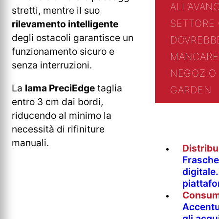
ALL’AVAN
stretti, mentre il suo
SETTORE
rilevamento intelligente
degli ostacoli garantisce un
DOVREBB
funzionamento sicuro e
MANCARE
senza interruzioni.
NEGOZIO 
La
lama PreciEdge
taglia
GARDEN
entro 3 cm dai bordi,
riducendo al minimo la
necessità di rifiniture
manuali.
Distrib
Fraschet
digitale
piattaf
Consum
Accentur
gli acqu