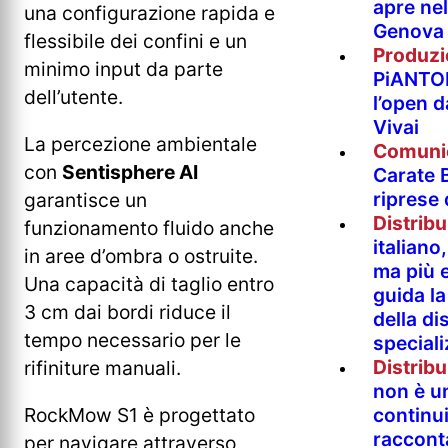
apre nel
una configurazione rapida e
Genova
flessibile dei confini e un
Produzi
minimo input da parte
PiANTO
dell’utente.
l’open 
Vivai
La percezione ambientale
Comuni
con
Sentisphere AI
Carate B
riprese
garantisce un
Distrib
funzionamento fluido anche
italian
in aree d’ombra o ostruite.
ma più e
Una capacità di taglio entro
guida l
3 cm dai bordi riduce il
della di
tempo necessario per le
special
Distrib
rifiniture manuali.
non è un
RockMow S1 è progettato
continu
raccont
per navigare attraverso