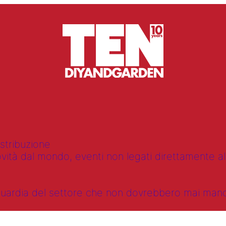
istribuzione
vità dal mondo, eventi non legati direttamente alla
anguardia del settore che non dovrebbero mai ma