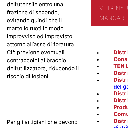
dell’utensile entro una
VETRINA
T
frazione di secondo,
MANCARE 
evitando quindi che il
martello ruoti in modo
improvviso ed imprevisto
attorno all’asse di foratura.
Ciò previene eventuali
Distr
Cons
contraccolpi al braccio
TEN 
dell’utilizzatore, riducendo il
Distr
rischio di lesioni.
Distr
del g
Distr
Distr
Prod
Comu
Distr
Per gli artigiani che devono
distr