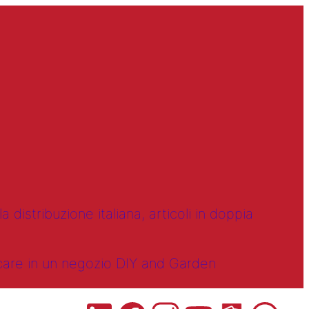
 distribuzione italiana, articoli in doppia
ncare in un negozio DIY and Garden