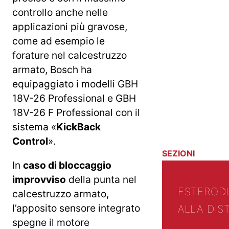
controllo anche nelle
applicazioni più gravose,
come ad esempio le
forature nel calcestruzzo
armato, Bosch ha
equipaggiato i modelli GBH
18V-26 Professional e GBH
18V-26 F Professional con il
sistema «
KickBack
Control
».
SEZIONI
In
caso di bloccaggio
improvviso
della punta nel
ESTERO
D
calcestruzzo armato,
l’apposito sensore integrato
ALLA DIS
spegne il motore