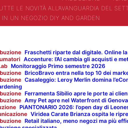
UTTE LE NOVITÀ ALL’AVANGUARDIA DEL SE
IN UN NEGOZIO DIY AND GARDEN
ibuzione
Fraschetti riparte dal digitale. Online 
umatori
Accenture: l’AI cambia gli acquisti e met
Lab
Monitoraggio Primo semestre 2026
ibuzione
BricoBravo entra nella top 10 dei market
ibuzione
Casaleggio: Leroy Merlin domina l’eCom
ardening
ibuzione
Ferramenta Sibilio apre le porte ai clie
ibuzione
Amy Pet apre nel Waterfront di Genova
uzione
PiANTONARIO 2026: l’open day di Leones
nicazione
Viridea Carate Brianza ospita le rip
ibuzione
Retail italiano, meno negozi ma più effi
ibuzione specializzata