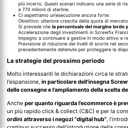
più incerto. Questi scenari indicano una serie di ris
e 770 milioni di sterline.
Ci aspettiamo un’esecuzione ancora forte:
Obiettivo: ulteriore crescita della quota di mercato
Si prevede che
la percentuale del margine lordo pe
Accelerazione degli investimenti in Screwfix Franc
Impegno a continuare a gestire in modo attivo e reat
Previsione di riduzione dei livelli di scorte nel se
precedentemente detenute per proteggere la dispon
La strategie del prossimo periodo
Molto interessanti le dichiarazioni circa le st
l’espansione,
in particolare dell’insegna Scre
delle consegne e l’ampliamento della scelta de
Anche
per quanto riguarda l’ecommerce è prev
un più rapido click & collect (C&C) e per la co
ordini
attraverso i negozi “digital hub”
, l’intr
continuo successo dell’introduzione della conse