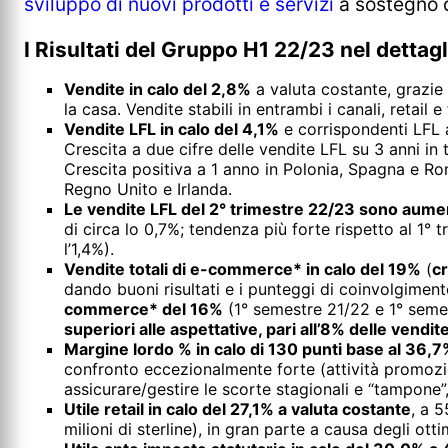
sviluppo di nuovi prodotti e servizi
a sostegno di
I Risultati del Gruppo H1 22/23 nel dettagl
Vendite in calo del 2,8%
a valuta costante, grazie 
la casa. Vendite stabili in entrambi i canali, retail e
Vendite LFL in calo del 4,1%
e corrispondenti LFL a
Crescita a due cifre delle vendite LFL su 3 anni in t
Crescita positiva a 1 anno in Polonia, Spagna e Ro
Regno Unito e Irlanda.
Le vendite LFL del 2° trimestre 22/23 sono aumen
di circa lo 0,7%; tendenza più forte rispetto al 1° 
l’1,4%).
Vendite totali di e-commerce* in calo del 19%
(
cr
dando buoni risultati e i punteggi di coinvolgimen
commerce* del 16%
(1° semestre 21/22 e 1° seme
superiori alle aspettative, pari all’8% delle vendite
Margine lordo % in calo di 130 punti base al 36,
confronto eccezionalmente forte (attività promozio
assicurare/gestire le scorte stagionali e “tampone”
Utile retail in calo del 27,1% a valuta costante
, a 5
milioni di sterline), in gran parte a causa degli ot