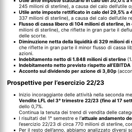
Utile ante imposte statutario in calo del 30,0% a 4
245 milioni di sterline), a causa del calo dell’utile
Utile ante imposte rettificato in calo del 29,5% a 
337 milioni di sterline), a causa del calo dell’utile
Flusso di cassa libero di 104 milioni di sterline, i
milioni di sterline), che riflette in gran parte il 
delle scorte.
Diminuzione netta della liquidità di 329 milioni di 
che riflette in gran parte il minor flusso di cassa li
azioni.
Indebitamento netto di 1.848 milioni di sterline
(1
Indebitamento netto previsto rispetto all’EBITDA
Acconto sul dividendo per azione di 3,80p
(accon
Prospettive per l’esercizio 22/23
Inizio incoraggiante delle attività nella seconda me
Vendite LFL del 3° trimestre 22/23 (fino al 17 se
dello 0,7%.
Continua la tenuta dei trend di vendita delle catego
I risultati del 1° semestre e l
‘attuale andamento de
l’esercizio 22/23 di circa 770 milioni di sterline, com
Per il resto dell’anno, abbiamo analizzato divers