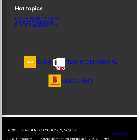
Hot topics
Leroy Merlin
Action
Amazon
Outdoor
Kingfisher
Plastica
SAGA
TEN INTERNATIONAL
BRICOLIAMO
© 2016 – 2026 TEN DIYANDGARDEN, Saga SRL
UI AND DESIGN
P.I.01423660495 | Testata giornalistica iscritta al n.1236/2021 reg.