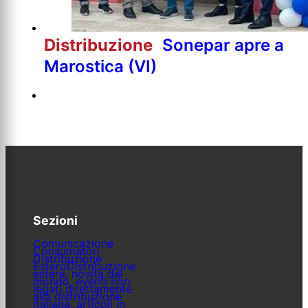
Distribuzione
Sonepar apre a
Marostica (VI)
Sezioni
Comunicazione
Consumatori
Distribuzione
Estero
Distribuzione
estera, novità dal
mondo, eventi non
legati direttamente
alla distribuzione
italiana, articoli in