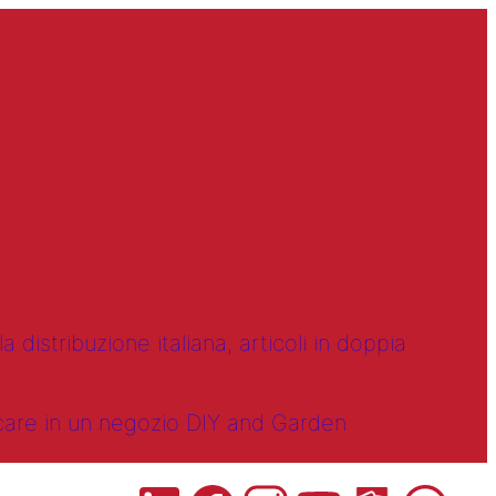
 distribuzione italiana, articoli in doppia
ncare in un negozio DIY and Garden