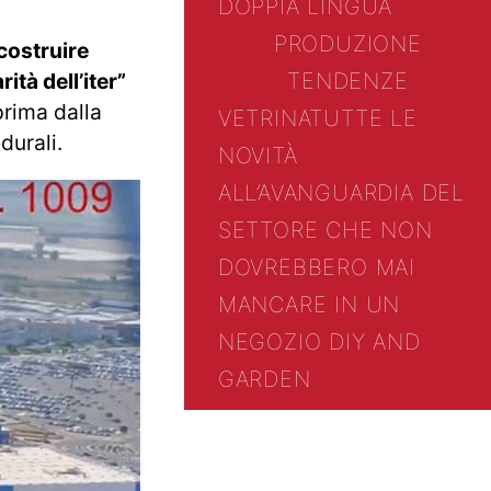
DOPPIA LINGUA
PRODUZIONE
costruire
TENDENZE
ità dell’iter”
prima dalla
VETRINA
TUTTE LE
durali.
NOVITÀ
ALL’AVANGUARDIA DEL
SETTORE CHE NON
DOVREBBERO MAI
MANCARE IN UN
NEGOZIO DIY AND
GARDEN