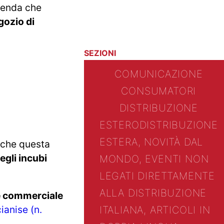
icenda che
gozio di
SEZIONI
COMUNICAZIONE
CONSUMATORI
DISTRIBUZIONE
ESTERO
DISTRIBUZIONE
ESTERA, NOVITÀ DAL
anche questa
egli incubi
MONDO, EVENTI NON
LEGATI DIRETTAMENTE
ALLA DISTRIBUZIONE
ne commerciale
ianise (n.
ITALIANA, ARTICOLI IN