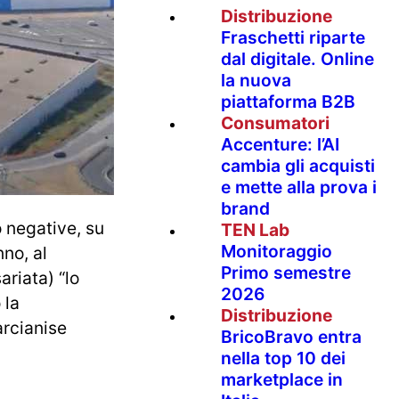
Distribuzione
Fraschetti riparte
dal digitale. Online
la nuova
piattaforma B2B
Consumatori
Accenture: l’AI
cambia gli acquisti
e mette alla prova i
brand
o negative, su
TEN Lab
Monitoraggio
nno, al
Primo semestre
riata) “lo
2026
 la
Distribuzione
arcianise
BricoBravo entra
nella top 10 dei
marketplace in