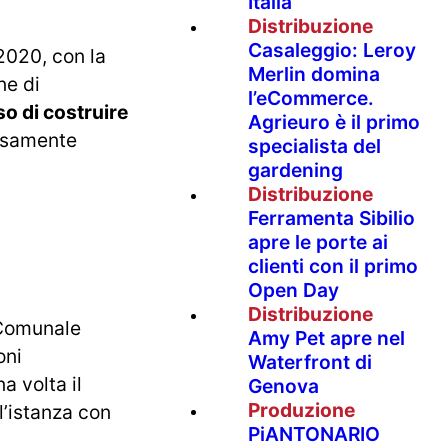
Italia
Distribuzione
Casaleggio: Leroy
2020, con la
Merlin domina
ne di
l’eCommerce.
o di costruire
Agrieuro è il primo
essamente
specialista del
gardening
Distribuzione
Ferramenta Sibilio
apre le porte ai
clienti con il primo
Open Day
Distribuzione
e Comunale
Amy Pet apre nel
oni
Waterfront di
a volta il
Genova
Produzione
l’istanza con
PiANTONARIO