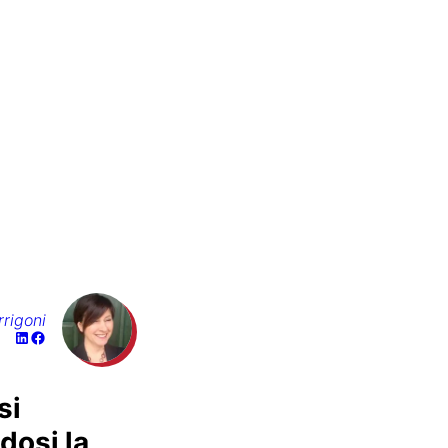
rrigoni
si
dosi la