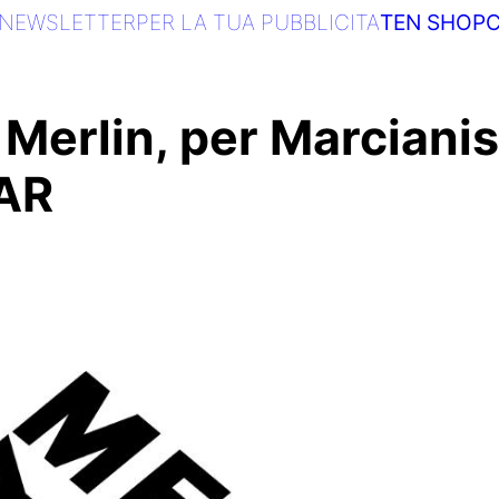
NEWSLETTER
PER LA TUA PUBBLICITA
TEN SHOP
C
 Merlin, per Marciani
TAR