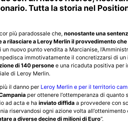
onario. Tutta la storia nel Positi
ncor più paradossale che,
nonostante una sentenz
a rilasciare a Leroy Merlin il provvedimento che
i un nuovo punto vendita a Marcianise, l’Amminist
mpedisca immotivatamente il concretizzarsi di un
nzione di 140 persone
e una ricaduta positiva per 
iale di Leroy Merlin.
iù il danno per
Leroy Merlin e per il territorio ca
R Campania
per ottenere l’ottemperanza di quanto s
o ad acta e ha
inviato diffida
a provvedere con so
ia riservandosi ogni azione volta all’ottenimento 
re a diverse decine di milioni di Euro
”.