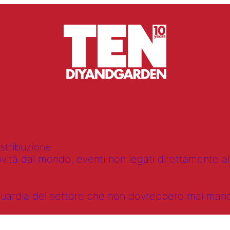
istribuzione
vità dal mondo, eventi non legati direttamente alla
anguardia del settore che non dovrebbero mai ma