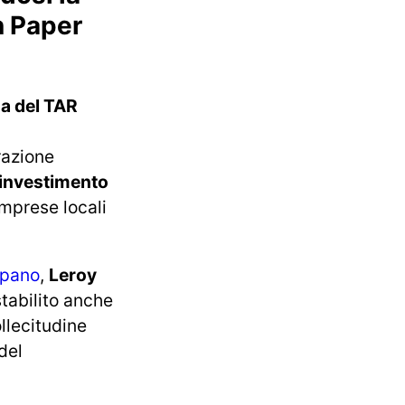
on Paper
a del TAR
razione
investimento
imprese locali
mpano
,
Leroy
tabilito anche
llecitudine
del