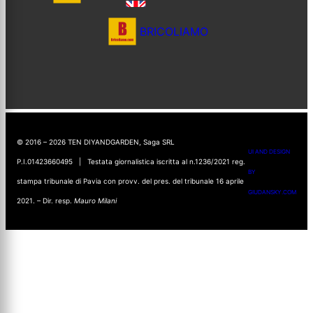
BRICOLIAMO
© 2016 – 2026 TEN DIYANDGARDEN, Saga SRL
UI AND DESIGN
P.I.01423660495 | Testata giornalistica iscritta al n.1236/2021 reg.
BY
stampa tribunale di Pavia con provv. del pres. del tribunale 16 aprile
GIUDANSKY.COM
2021. – Dir. resp.
Mauro Milani