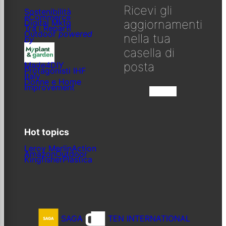
Ricevi gli
Sostenibilità
eCommerce
aggiornamenti
Digital Mktg
Tra i Reparti
Outdoor
powered
nella tua
by
casella di
posta
Made4DIY
Protagonisti IHF
Italy
Donne e Home
Improvement
Iscriviti
Hot topics
Leroy Merlin
Action
Amazon
Outdoor
Kingfisher
Plastica
SAGA
TEN INTERNATIONAL