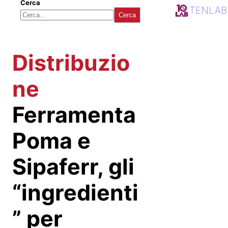
Cerca
TENLAB
Cerca
Distribuzio
ne
Ferramenta
Poma e
Sipaferr, gli
“ingredienti
” per