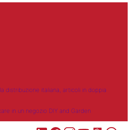
 distribuzione italiana, articoli in doppia
ncare in un negozio DIY and Garden