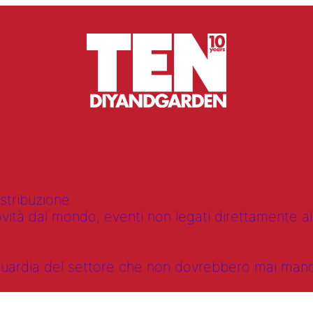
istribuzione
vità dal mondo, eventi non legati direttamente alla
anguardia del settore che non dovrebbero mai ma