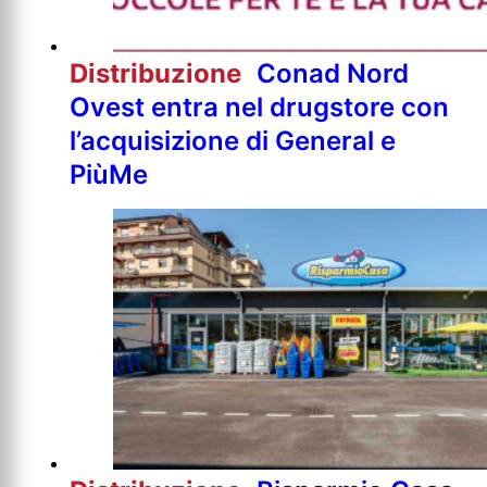
Distribuzione
Conad Nord
Ovest entra nel drugstore con
l’acquisizione di General e
PiùMe