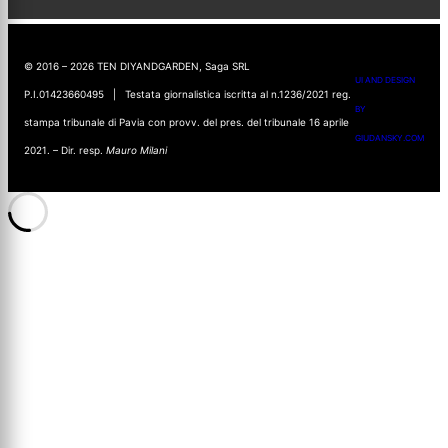
© 2016 – 2026 TEN DIYANDGARDEN, Saga SRL
UI AND DESIGN
P.I.01423660495 | Testata giornalistica iscritta al n.1236/2021 reg.
BY
stampa tribunale di Pavia con provv. del pres. del tribunale 16 aprile
GIUDANSKY.COM
2021. – Dir. resp.
Mauro Milani