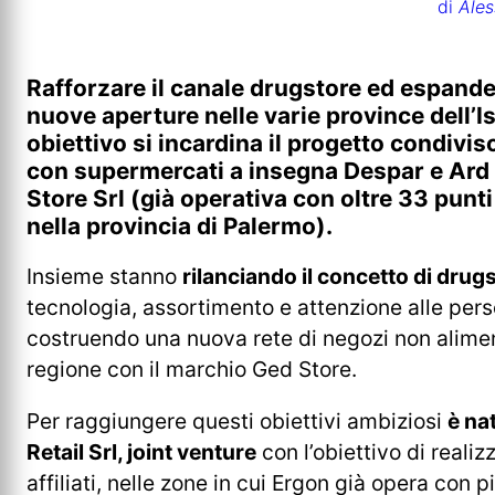
di
Ales
Rafforzare il canale drugstore ed espander
nuove aperture nelle varie province dell’I
obiettivo si incardina il progetto condivis
con supermercati a insegna Despar e Ard
Store Srl (già operativa con oltre 33 punt
nella provincia di Palermo).
Insieme stanno
rilanciando il concetto di drug
tecnologia, assortimento e attenzione alle per
costruendo una nuova rete di negozi non aliment
regione con il marchio Ged Store.
Per raggiungere questi obiettivi ambiziosi
è na
Retail Srl, joint venture
con l’obiettivo di realiz
affiliati, nelle zone in cui Ergon già opera con p