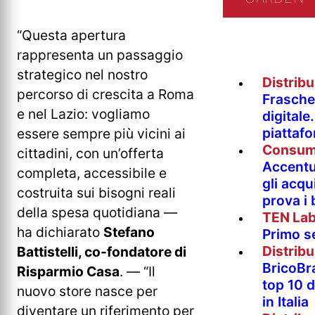
“Questa apertura
rappresenta un passaggio
strategico nel nostro
Distrib
percorso di crescita a Roma
Fraschet
e nel Lazio: vogliamo
digitale
piattaf
essere sempre più vicini ai
Consum
cittadini, con un’offerta
Accentur
completa, accessibile e
gli acqu
costruita sui bisogni reali
prova i
della spesa quotidiana —
TEN La
ha dichiarato
Stefano
Primo s
Distrib
Battistelli, co-fondatore di
BricoBr
Risparmio Casa
. — “Il
top 10 
nuovo store nasce per
in Italia
diventare un riferimento per