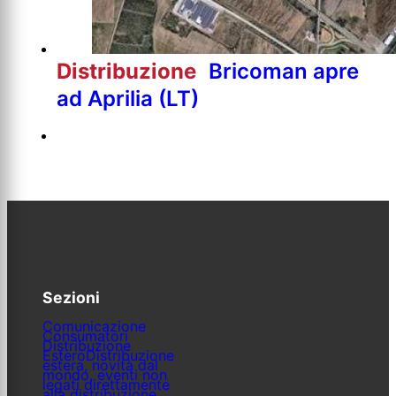
Distribuzione
Bricoman apre
ad Aprilia (LT)
Sezioni
Comunicazione
Consumatori
Distribuzione
Estero
Distribuzione
estera, novità dal
mondo, eventi non
legati direttamente
alla distribuzione