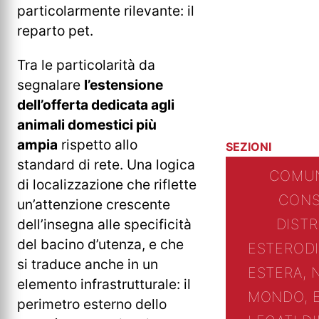
particolarmente rilevante: il
reparto pet.
Tra le particolarità da
segnalare
l’estensione
dell’offerta dedicata agli
animali domestici più
ampia
rispetto allo
SEZIONI
standard di rete. Una logica
COMUN
di localizzazione che riflette
CONS
un’attenzione crescente
dell’insegna alle specificità
DIST
del bacino d’utenza, e che
ESTERO
D
si traduce anche in un
ESTERA, 
elemento infrastrutturale: il
MONDO, 
perimetro esterno dello