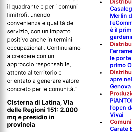
Distrib
il quadrante e per i comuni
Casaleg
limitrofi, unendo
Merlin 
l’eComm
convenienza e qualità del
è il pri
servizio, con un impatto
gardeni
positivo anche in termini
Distrib
occupazionali. Continuiamo
Ferramen
a crescere con un
le porte 
approccio responsabile,
primo O
Distrib
attento al territorio e
apre nel
orientato a generare valore
Genova
concreto per le comunità.”
Produzi
PiANTO
Cisterna di Latina, Via
l’open 
delle Regioni 151: 2.000
Vivai
mq e presidio in
Comuni
provincia
Carate B