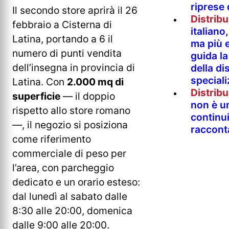
riprese
Il secondo store aprirà il 26
Distrib
febbraio a Cisterna di
italian
Latina, portando a 6 il
ma più e
numero di punti vendita
guida l
dell’insegna in provincia di
della di
special
Latina. Con
2.000 mq di
Distrib
superficie
— il doppio
non è un
rispetto allo store romano
continu
—, il negozio si posiziona
raccont
come riferimento
commerciale di peso per
l’area, con parcheggio
dedicato e un orario esteso:
dal lunedì al sabato dalle
8:30 alle 20:00, domenica
dalle 9:00 alle 20:00.