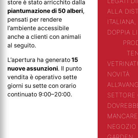
LEGATI D
store è stato arricchito dalla
piantumazione di 50 alberi
,
ALLA DIS
pensati per rendere
ITALIANA,
l’ambiente accessibile
DOPPIA L
anche a clienti con animali
PRO
al seguito.
TE
L’apertura ha generato
15
VETRINA
T
nuove assunzioni
. Il punto
NOVITÀ
vendita è operativo sette
ALL’AVAN
giorni su sette con orario
continuato 9:00–20:00.
SETTORE
DOVREBB
MANCARE
NEGOZIO 
GARDEN