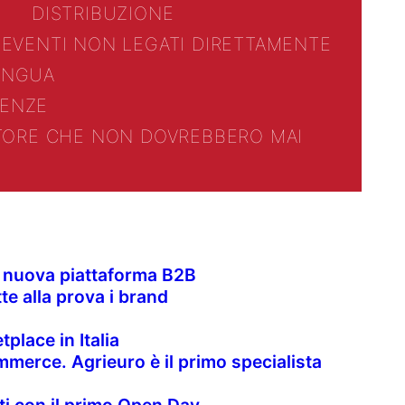
DISTRIBUZIONE
 EVENTI NON LEGATI DIRETTAMENTE
LINGUA
ENZE
TTORE CHE NON DOVREBBERO MAI
la nuova piattaforma B2B
te alla prova i brand
place in Italia
merce. Agrieuro è il primo specialista