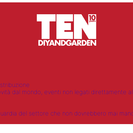
istribuzione
vità dal mondo, eventi non legati direttamente alla
anguardia del settore che non dovrebbero mai ma