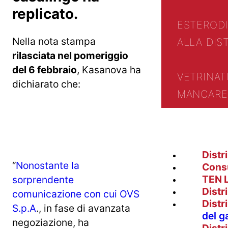
replicato.
ESTERO
D
Nella nota stampa
ALLA DIS
rilasciata nel pomeriggio
del 6 febbraio
, Kasanova ha
VETRINA
T
dichiarato che:
MANCARE 
Distr
“
Nonostante la
Cons
TEN 
sorprendente
Distr
comunicazione con cui OVS
Distr
S.p.A
., in fase di avanzata
del g
negoziazione, ha