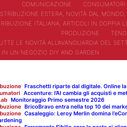
COMUNICAZIONE
CONSUMATORI
ISTRIBUZIONE ESTERA, NOVITÀ DAL MONDO,
TRIBUZIONE ITALIANA, ARTICOLI IN DOPPIA 
PRODUZIONE
TEND
UTTE LE NOVITÀ ALL’AVANGUARDIA DEL SE
IN UN NEGOZIO DIY AND GARDEN
ibuzione
Fraschetti riparte dal digitale. Online 
umatori
Accenture: l’AI cambia gli acquisti e met
Lab
Monitoraggio Primo semestre 2026
ibuzione
BricoBravo entra nella top 10 dei market
ibuzione
Casaleggio: Leroy Merlin domina l’eCom
ardening