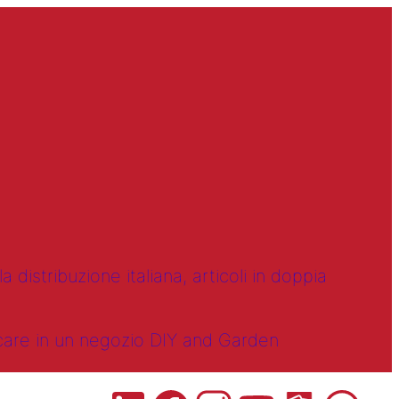
 distribuzione italiana, articoli in doppia
ncare in un negozio DIY and Garden