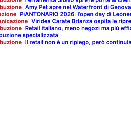
ibuzione
Ferramenta Sibilio apre le porte ai clie
ibuzione
Amy Pet apre nel Waterfront di Genova
uzione
PiANTONARIO 2026: l’open day di Leones
nicazione
Viridea Carate Brianza ospita le rip
ibuzione
Retail italiano, meno negozi ma più effi
ibuzione specializzata
ibuzione
Il retail non è un ripiego, però contin