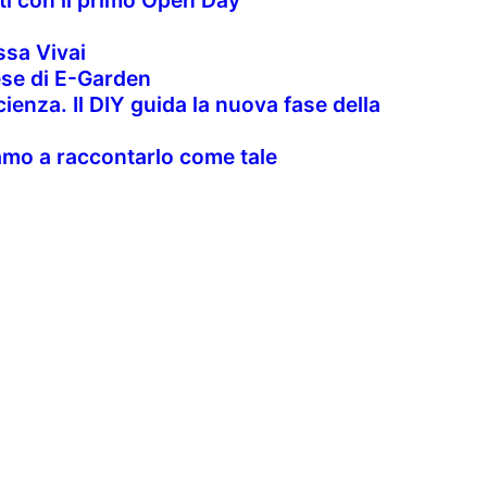
nti con il primo Open Day
sa Vivai
rese di E-Garden
cienza. Il DIY guida la nuova fase della
uiamo a raccontarlo come tale