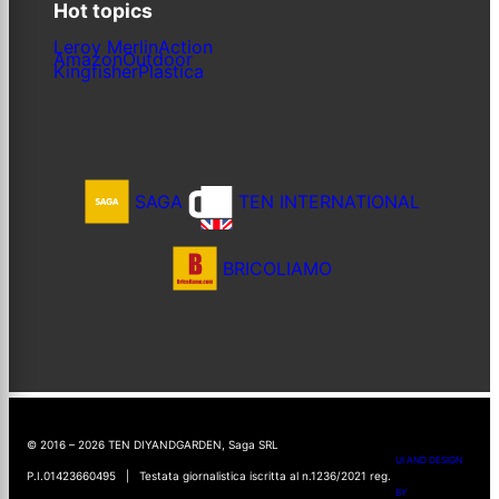
Hot topics
Leroy Merlin
Action
Amazon
Outdoor
Kingfisher
Plastica
SAGA
TEN INTERNATIONAL
BRICOLIAMO
© 2016 – 2026 TEN DIYANDGARDEN, Saga SRL
UI AND DESIGN
P.I.01423660495 | Testata giornalistica iscritta al n.1236/2021 reg.
BY