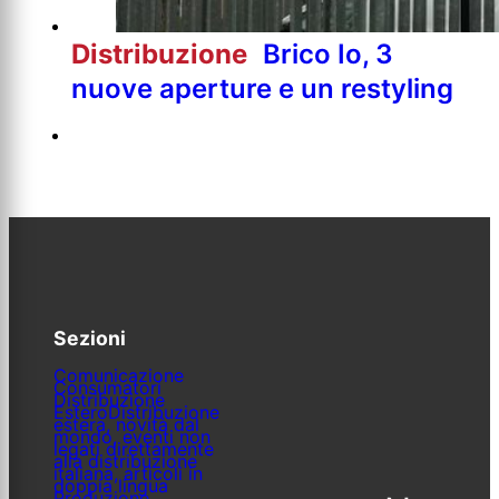
Distribuzione
Brico Io, 3
nuove aperture e un restyling
Sezioni
Comunicazione
Consumatori
Distribuzione
Estero
Distribuzione
estera, novità dal
mondo, eventi non
legati direttamente
alla distribuzione
italiana, articoli in
doppia lingua
Produzione