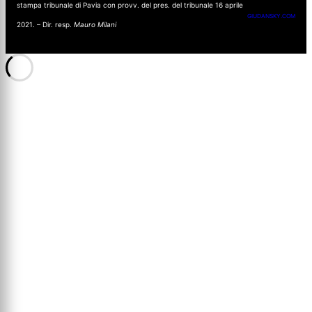
stampa tribunale di Pavia con provv. del pres. del tribunale 16 aprile
GIUDANSKY.COM
2021. – Dir. resp.
Mauro Milani