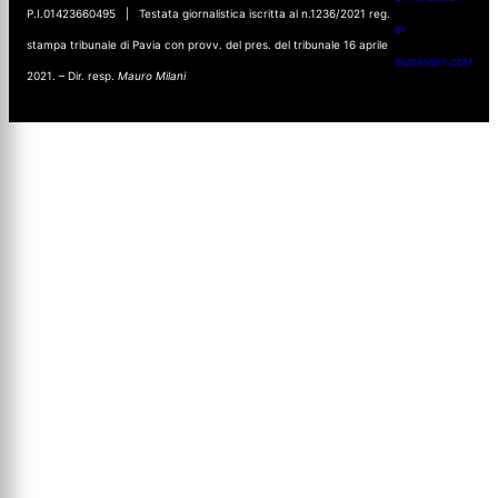
P.I.01423660495 | Testata giornalistica iscritta al n.1236/2021 reg.
BY
stampa tribunale di Pavia con provv. del pres. del tribunale 16 aprile
GIUDANSKY.COM
2021. – Dir. resp.
Mauro Milani