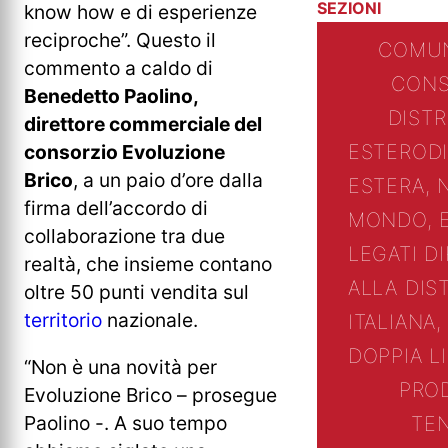
SEZIONI
know how e di esperienze
reciproche”. Questo il
COMUN
commento a caldo di
CONS
Benedetto Paolino,
DIST
direttore commerciale del
ESTERO
D
consorzio Evoluzione
Brico
, a un paio d’ore dalla
ESTERA, 
firma dell’accordo di
MONDO, 
collaborazione tra due
LEGATI D
realtà, che insieme contano
ALLA DIS
oltre 50 punti vendita sul
territorio
nazionale.
ITALIANA,
DOPPIA L
“Non è una novità per
PRO
Evoluzione Brico – prosegue
Paolino -. A suo tempo
TE