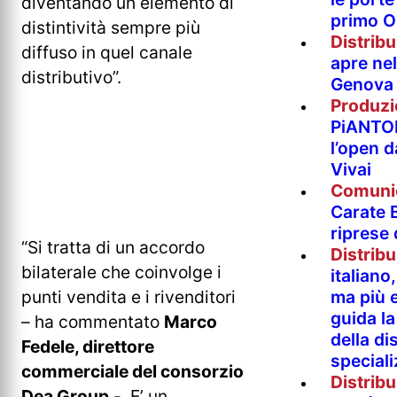
diventando un elemento di
primo O
distintività sempre più
Distrib
diffuso in quel canale
apre nel
distributivo”.
Genova
Produzi
PiANTO
l’open 
Vivai
Comuni
Carate B
riprese
“Si tratta di un accordo
Distrib
bilaterale che coinvolge i
italian
punti vendita e i rivenditori
ma più e
guida l
– ha commentato
Marco
della di
Fedele, direttore
special
commerciale del consorzio
Distrib
Dea Group
-. E’ un