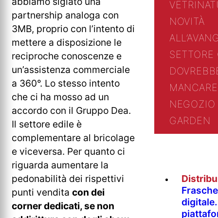
abbiamo siglato una
VETRINA
T
partnership analoga con
NOVITÀ
3MB, proprio con l’intento di
ALL’AVAN
mettere a disposizione le
SETTORE
reciproche conoscenze e
un’assistenza commerciale
DOVREBB
a 360°. Lo stesso intento
MANCARE
che ci ha mosso ad un
NEGOZIO 
accordo con il Gruppo Dea.
GARDEN
Il settore edile è
complementare al bricolage
e viceversa. Per quanto ci
riguarda aumentare la
pedonabilità dei rispettivi
Distrib
Fraschet
punti vendita
con dei
digitale
corner dedicati, se non
piattaf