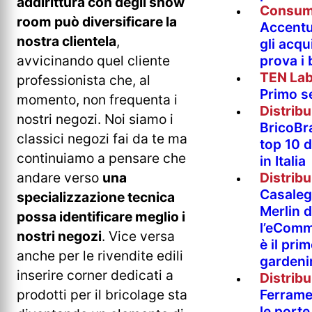
addirittura con degli show
Consum
room può diversificare la
Accentur
nostra clientela
,
gli acqu
avvicinando quel cliente
prova i
TEN La
professionista che, al
Primo s
momento, non frequenta i
Distrib
nostri negozi. Noi siamo i
BricoBr
classici negozi fai da te ma
top 10 
continuiamo a pensare che
in Italia
andare verso
una
Distrib
Casaleg
specializzazione tecnica
Merlin 
possa identificare meglio i
l’eComm
nostri negozi
. Vice versa
è il pri
anche per le rivendite edili
gardeni
inserire corner dedicati a
Distrib
prodotti per il bricolage sta
Ferramen
le porte 