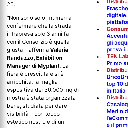
Distrib
20.
Fraschet
digitale
“Non sono solo i numeri a
piattaf
confermare che la strada
Consum
intrapresa solo 3 anni fa
Accentur
con il Consorzio è quella
gli acqu
prova i
giusta – afferma
Valeria
TEN La
Randazzo, Exhibition
Primo s
Manager di Myplant
. La
Distrib
fiera è cresciuta e si è
BricoBr
arricchita, la maglia
top 10 
espositiva dei 30.000 mq di
in Italia
Distrib
mostra è stata organizzata
Casaleg
bene, studiata per dare
Merlin 
visibilità – con tocco
l’eComm
estetico nostro e di un
è il pri