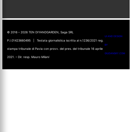
© 2016 – 2026 TEN DIYANDGARDEN, Saga SRL
UI AND DESIGN
P.I.01423660495 | Testata giornalistica iscritta al n.1236/2021 reg.
BY
stampa tribunale di Pavia con provv. del pres. del tribunale 16 aprile
GIUDANSKY.COM
2021. – Dir. resp.
Mauro Milani