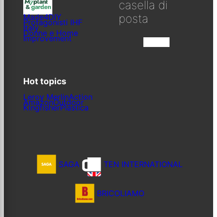
casella di
posta
Made4DIY
Protagonisti IHF
Italy
Donne e Home
Improvement
Iscriviti
Hot topics
Leroy Merlin
Action
Amazon
Outdoor
Kingfisher
Plastica
SAGA
TEN INTERNATIONAL
BRICOLIAMO