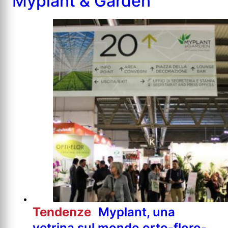
Myplant & Garden
Tendenze
Myplant, una
vetrina sul mondo orto-floro-