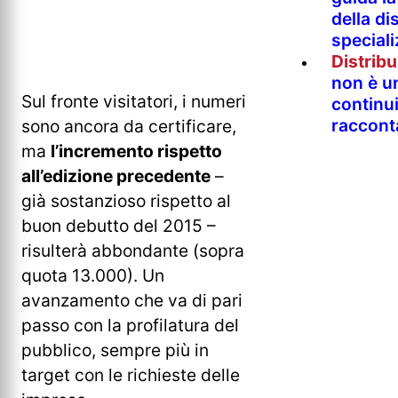
della di
special
Distrib
non è un
Sul fronte visitatori, i numeri
continu
raccont
sono ancora da certificare,
ma
l’incremento rispetto
all’edizione precedente
–
già sostanzioso rispetto al
buon debutto del 2015 –
risulterà abbondante (sopra
quota 13.000). Un
avanzamento che va di pari
passo con la profilatura del
pubblico, sempre più in
target con le richieste delle