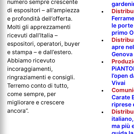
numero sempre crescente
gardeni
di espositori – all’ampiezza
Distrib
Ferramen
e profondità dell’offerta.
le porte 
Molti gli apprezzamenti
primo O
ricevuti dall’Italia –
Distrib
espositori, operatori, buyer
apre nel
e stampa – e dall’estero.
Genova
Abbiamo ricevuto
Produzi
PiANTO
incoraggiamenti,
l’open 
ringraziamenti e consigli.
Vivai
Terremo conto di tutto,
Comuni
come sempre, per
Carate B
migliorare e crescere
riprese
ancora”.
Distrib
italian
ma più e
guida l