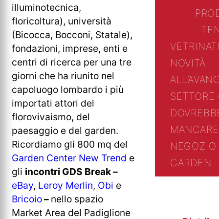
illuminotecnica,
PRO
floricoltura), università
TE
(Bicocca, Bocconi, Statale),
VETRINA
T
fondazioni, imprese, enti e
centri di ricerca per una tre
NOVITÀ
giorni che ha riunito nel
ALL’AVAN
capoluogo lombardo i più
SETTORE
importati attori del
DOVREBB
florovivaismo, del
MANCARE
paesaggio e del garden.
Ricordiamo gli 800 mq del
NEGOZIO 
Garden Center New Trend
e
GARDEN
gli
incontri GDS Break –
eBay
,
Leroy Merlin
,
Obi
e
Bricoio
–
nello spazio
Market Area del Padiglione