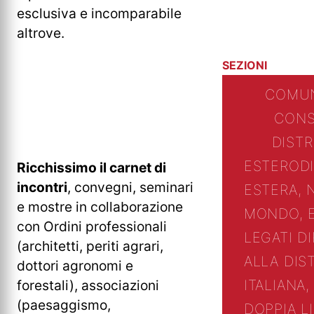
esclusiva e incomparabile
altrove.
SEZIONI
COMUN
CONS
DIST
ESTERO
D
Ricchissimo il carnet di
incontri
, convegni, seminari
ESTERA, 
e mostre in collaborazione
MONDO, 
con Ordini professionali
LEGATI D
(architetti, periti agrari,
ALLA DIS
dottori agronomi e
forestali), associazioni
ITALIANA,
(paesaggismo,
DOPPIA L