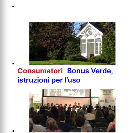
Consumatori
Bonus Verde,
istruzioni per l’uso