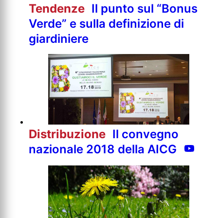
Tendenze
Il punto sul “Bonus
Verde” e sulla definizione di
giardiniere
Distribuzione
Il convegno
nazionale 2018 della AICG