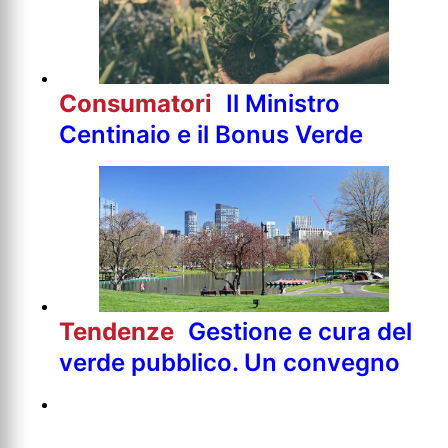
Consumatori
Il Ministro
Centinaio e il Bonus Verde
Tendenze
Gestione e cura del
verde pubblico. Un convegno