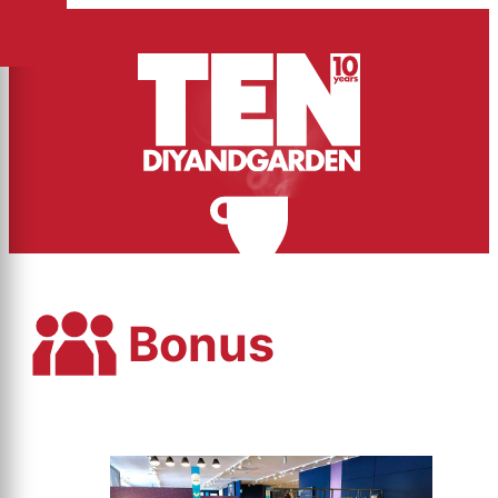
Bonus