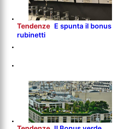
Tendenze
E spunta il bonus
rubinetti
Tendenze
Il Bonus verde